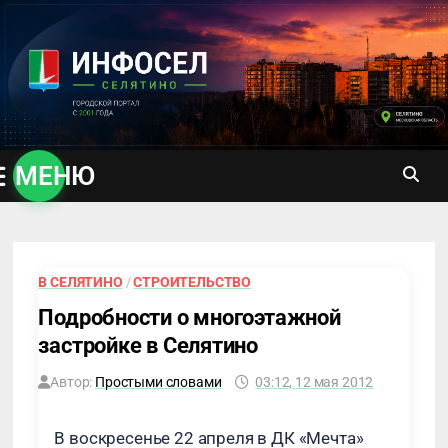
Перейти
к
содержимому
МЕНЮ
В СЕЛЯТИНО
/
СТРОИТЕЛЬСТВО
Подробности о многоэтажной
застройке в Селятино
Автор:
Простыми словами
03:12, 12 мая 2012
В воскресенье 22 апреля в ДК «Мечта»