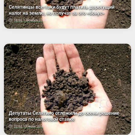
Селятинцы все-таки будут платить дорогущий
налог на землю, но получат за это «бонус»
18:55, 1 октября 2016
Депутаты Селятино отложили до осени решение
вопроса по налоговой ставке
22:52, 13 июня 2016