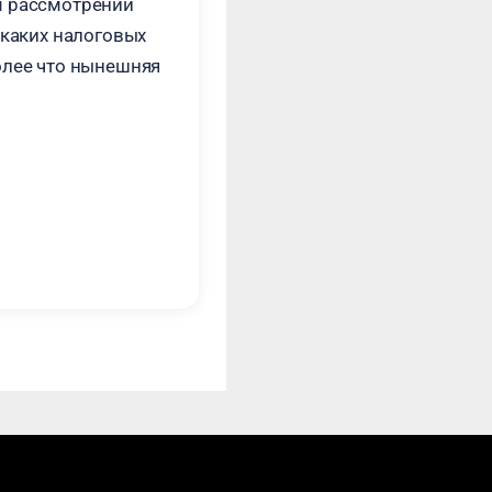
м рассмотрении
икаких налоговых
олее что нынешняя