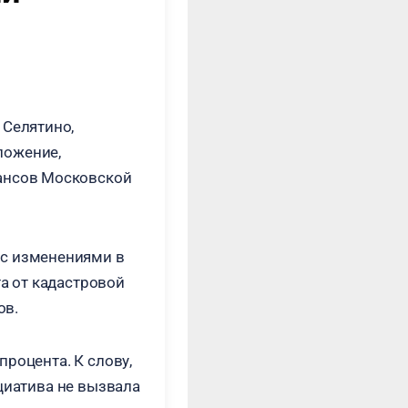
 Селятино,
ложение,
нансов Московской
 с изменениями в
та от кадастровой
ов.
роцента. К слову,
циатива не вызвала