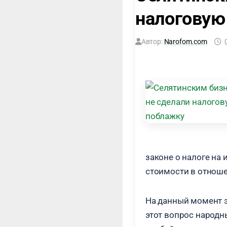
налоговую
Автор:
Narofom.com
законе о налоге на 
стоимости в отнош
На данный момент э
этот вопрос народн