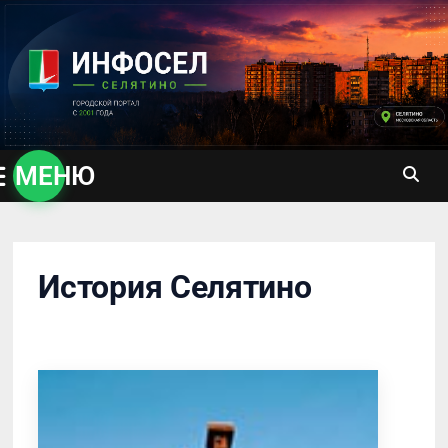
Перейти
к
содержимому
МЕНЮ
История Селятино