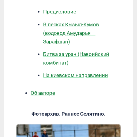
Предисловие
В песках Кызыл-Кумов
(водовод Амударья —
Зарафшан)
Битва за уран (Навоийский
комбинат)
На киевском направлении
Об авторе
Фотоархив. Раннее Селятино.