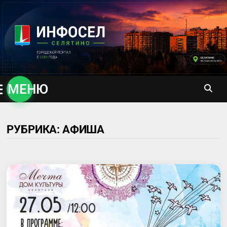
Перейти
к
содержимому
МЕНЮ
РУБРИКА:
АФИША