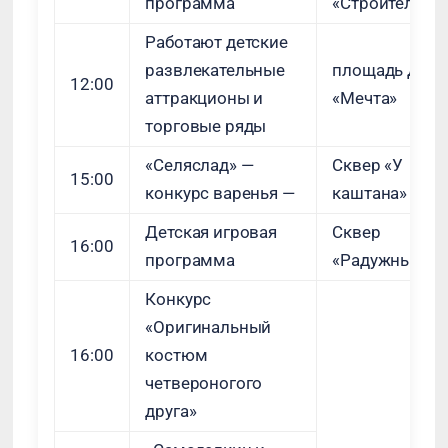
программа
«Строитель»
Работают детские
развлекательные
площадь ДК
12:00
аттракционы и
«Мечта»
торговые ряды
«Селяслад» —
Сквер «У
15:00
конкурс варенья —
каштана»
Детская игровая
Сквер
16:00
программа
«Радужный»
Конкурс
«Оригинальный
16:00
костюм
четвероногого
друга»