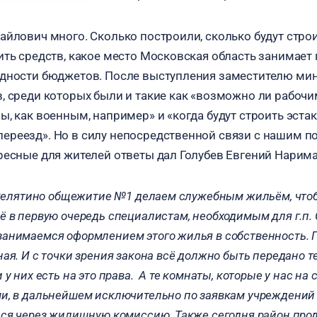
айлович много. Сколько построили, сколько будут строи
ить средств, какое место Московская область занимает
одности бюджетов. После выступления заместителю ми
, среди которых были и такие как «возможно ли рабочи
, как военным, например» и «когда будут строить эстак
реезд». Но в силу непосредственной связи с нашим п
ресные для жителей ответы дал Голубев Евгений Нарим
. Селятино общежитие №1 делаем служебным жильём, чтоб
ё в первую очередь специалистам, необходимым для г.п.
анимаемся оформлением этого жилья в собственность. 
ая. И с точки зрения закона всё должно быть передано т
 у них есть на это права. А те комнаты, которые у нас на
и, в дальнейшем исключительно по заявкам учреждений
ься через жилищную комиссию. Также сегодня район про