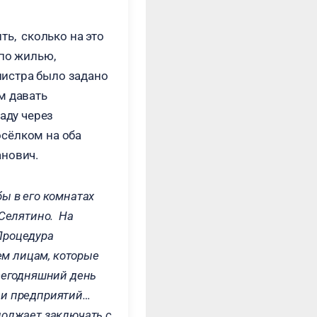
ть, сколько на это
 по жилью,
нистра было задано
м давать
аду через
осёлком на оба
анович.
ы в его комнатах
 Селятино. На
Процедура
ем лицам, которые
 сегодняшний день
 и предприятий…
должает заключать с