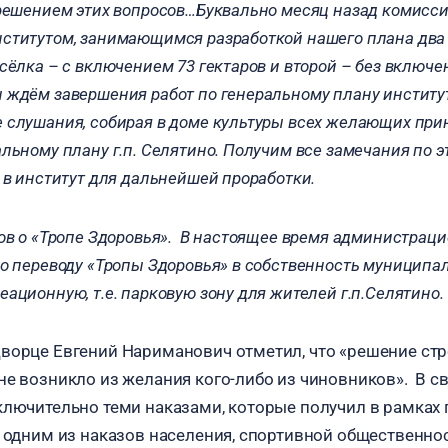
 решением этих вопросов…Буквально месяц назад комисс
ститутом, занимающимся разработкой нашего плана два
сёлка – с включением 73 гектаров и второй – без включе
 ждём завершения работ по генеральному плану институ
 слушания, собирая в доме культуры всех желающих прин
льному плану г.п. Селятино. Получим все замечания по 
 в институт для дальнейшей проработки.
ов о «Тропе Здоровья». В настоящее время администраци
о переводу «Тропы Здоровья» в собственность муниципал
ационную, т.е. парковую зону для жителей г.п.Селятино.
ворце Евгений Нариманович отметил, что «решение ст
не возникло из желания кого-либо из чиновников». В св
ключительно теми наказами, которые получил в рамка
з одним из наказов населения, спортивной общественно