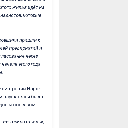
этого жилья идёт на
иалистов, которые
ировщики пришли к
елей предприятий и
гласование через
начале этого года,
ы.
инистрации Наро-
м слушателей было
одным посёлком.
 не только стоянок,