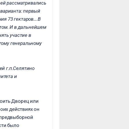
ией рассматривались
 варианта: первый
ния 73 гектаров….В
том. И в дальнейшем
ять участие в
этому генеральному
ей г.п.Селятино
итета и
роить Дворец или
оих действиях он
х предвыборной
сти было