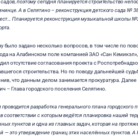
х садов, поэтому сегодня планируется строительство непо
ининце. А в Селятино – реконструкция детского сада № 3
мест… Планируется реконструкция музыкальной школы №2
орта.
у было задано несколько вопросов, в том числе по пов
ода на Алабинском поле компанией ЗАО «Сан Кемикэл»,
дил отсутствие согласования проекта с Роспотребнадз
вшегося строительства. Но по поводу дальнейшей судь
яснив, что данным делом занимается прокуратура. Далее
ч – Глава городского поселения Селятино.
 проводится разработка генерального плана городского 
 в соответствии с которым ведётся планировка нашей тер
ных пунктов и одна из главных задач, которая на протяж
й — это утверждение границ этих населённых пунктов. А