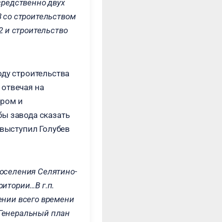
средственно двух
8 со строительством
 и строительство
оду строительства
 отвечая на
ором и
бы завода сказать
 выступил Голубев
поселения Селятино-
ритории…В г.п.
ении всего времени
 Генеральный план