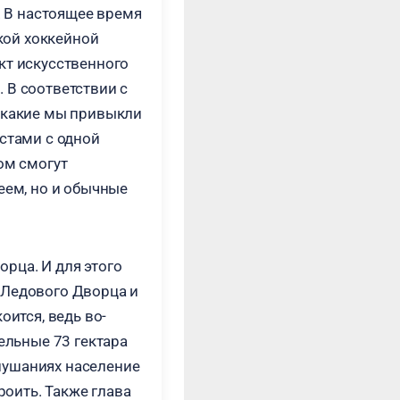
. В настоящее время
ской хоккейной
кт искусственного
 В соответствии с
, какие мы привыкли
естами с одной
ом смогут
еем, но и обычные
рца. И для этого
 Ледового Дворца и
оится, ведь во-
ельные 73 гектара
слушаниях население
роить. Также глава