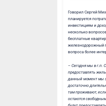
Говорил Сергей Мих
планируется потрат
инвестициям и дох
несколько вопросов
бесплатные квартиры
железнодорожный пе
вопроса более инте
– Сегодня мы в г.п
предоставлять жиль
данный момент мы з
достаточно длительн
там проживают, если
остаются свободным
будут предоставлят