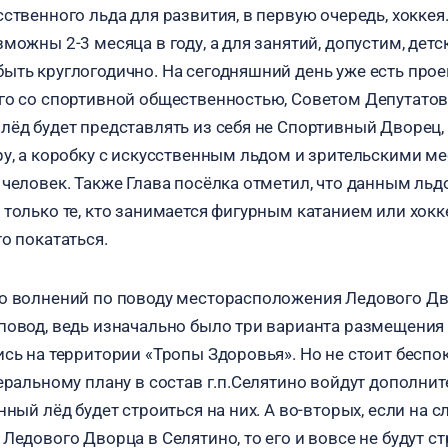
ственного льда для развития, в первую очередь, хоккея
можны 2-3 месяца в году, а для занятий, допустим, дет
ыть круглогодично. На сегодняшний день уже есть прое
го со спортивной общественностью, Советом Депутатов.
лёд будет представлять из себя не Спортивный Дворец
ру, а коробку с искусственным льдом и зрительскими м
 человек. Также Глава посёлка отметил, что данным льд
 только те, кто занимается фигурным катанием или хокк
о покататься.
о волнений по поводу месторасположения Ледового Дво
повод, ведь изначально было три варианта размещения
сь на территории «Тропы Здоровья». Но не стоит беспок
еральному плану в состав г.п.Селятино войдут дополнит
нный лёд будет строиться на них. А во-вторых, если на 
Ледового Дворца в Селятино, то его и вовсе не будут ст