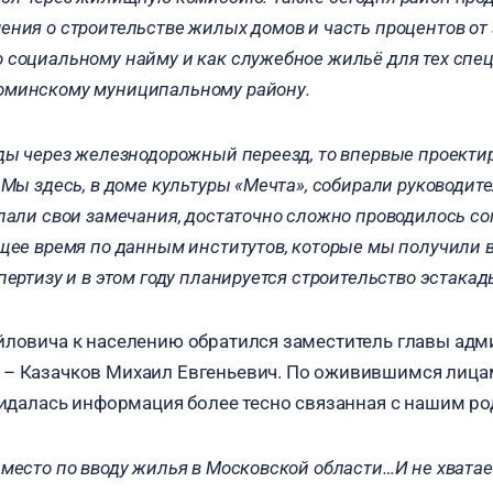
ния о строительстве жилых домов и часть процентов от 
 социальному найму и как служебное жильё для тех спец
оминскому муниципальному району.
ады через железнодорожный переезд, то впервые проект
 Мы здесь, в доме культуры «Мечта», собирали руководит
лали свои замечания, достаточно сложно проводилось со
щее время по данным институтов, которые мы получили в 
пертизу и в этом году планируется строительство эстакад
ловича к населению обратился заместитель главы адм
 – Казачков Михаил Евгеньевич. По оживившимся лица
ожидалась информация более тесно связанная с нашим р
место по вводу жилья в Московской области…И не хватает