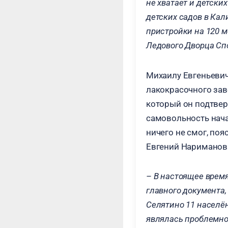
не хватает и детски
детских садов в Кал
пристройки на 120 
Ледового Дворца Сп
Михаилу Евгеньевич
лакокрасочного зав
который он подтвер
самовольность нача
ничего не смог, по
Евгений Нариманови
– В настоящее время
главного документа,
Селятино 11 населён
являлась проблемно