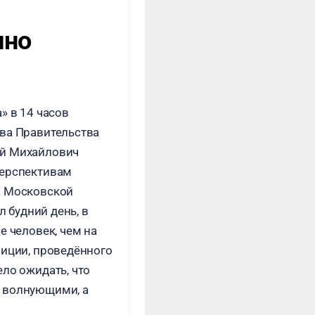
ино
» в 14 часов
ва Правительства
ей Михайлович
перспективам
а Московской
л будний день, в
е человек, чем на
лиции, проведённого
ло ожидать, что
 волнующими, а