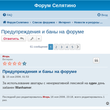
Форум Селятино
FAQ
Вход
Форум Селятино
Список форумов
Интернет
Новости и ресурсы Инфосел
Предупреждения и баны на форуме
Ответить
1
2
3
4
5
След.
61 сообщение
Игорь
Ветеран
Предупреждения и баны на форуме
С
15 ноя 2006, 01:53
о
о
За использование аватары с ненормативной лексикой на
один
день
б
забанен
Wanhamer
.
щ
е
н
Последний раз редактировалось
Игорь
16 ноя 2006, 23:18, всего редактировалось 1
и
раз.
е