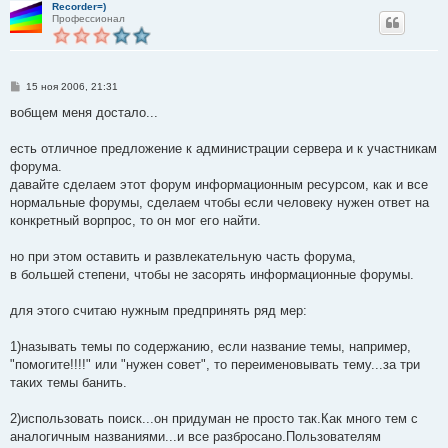
Recorder=)
Профессионал
С
15 ноя 2006, 21:31
о
о
вобщем меня достало...
б
щ
е
есть отличное предложение к администрации сервера и к участникам
н
форума.
и
е
давайте сделаем этот форум информационным ресурсом, как и все
нормальные форумы, сделаем чтобы если человеку нужен ответ на
конкретный ворпрос, то он мог его найти.
но при этом оставить и развлекательную часть форума,
в большей степени, чтобы не засорять информационные форумы.
для этого считаю нужным предпринять ряд мер:
1)называть темы по содержанию, если название темы, например,
"помогите!!!!" или "нужен совет", то переименовывать тему...за три
таких темы банить.
2)использовать поиск...он придуман не просто так.Как много тем с
аналогичным названиями...и все разбросано.Пользователям