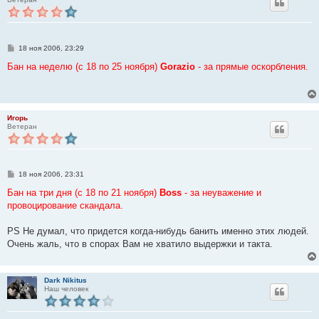
С
18 ноя 2006, 23:29
о
о
Бан на неделю (с 18 по 25 ноября)
Gorazio
- за прямые оскорбления.
б
щ
е
н
и
е
Игорь
Ветеран
С
18 ноя 2006, 23:31
о
о
Бан на три дня (с 18 по 21 ноября)
Boss
- за неуважение и
б
провоцирование скандала.
щ
е
н
PS Не думал, что придется когда-нибудь банить именно этих людей.
и
е
Очень жаль, что в спорах Вам не хватило выдержки и такта.
Dark Nikitus
Наш человек