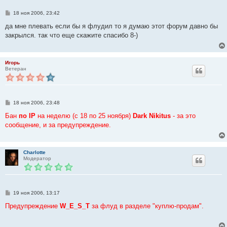
С
18 ноя 2006, 23:42
о
о
да мне плевать если бы я флудил то я думаю этот форум давно бы
б
закрылся. так что еще скажите спасибо 8-)
щ
е
н
и
е
Игорь
Ветеран
С
18 ноя 2006, 23:48
о
о
Бан
по IP
на неделю (с 18 по 25 ноября)
Dark Nikitus
- за это
б
сообщение, и за предупреждение.
щ
е
н
и
е
Charlotte
Модератор
С
19 ноя 2006, 13:17
о
о
Предупреждение
W_E_S_T
за флуд в разделе "куплю-продам".
б
щ
е