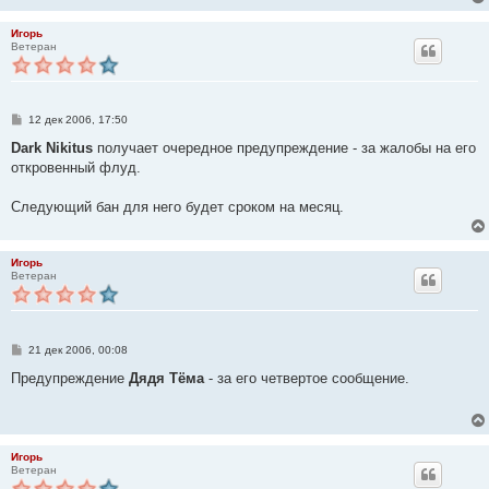
н
и
е
Игорь
Ветеран
С
12 дек 2006, 17:50
о
о
Dark Nikitus
получает очередное предупреждение - за жалобы на его
б
откровенный флуд.
щ
е
н
Следующий бан для него будет сроком на месяц.
и
е
Игорь
Ветеран
С
21 дек 2006, 00:08
о
о
Предупреждение
Дядя Tёма
- за его четвертое сообщение.
б
щ
е
н
и
е
Игорь
Ветеран