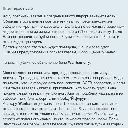
С
16 ноя 2006, 23:16
о
о
Хочу пояснить: эта тема создана в чисто информативных целях.
б
Объяснить остальным посетителям - за что предупрежден или
щ
е
забанен конкретный пользователь. Если Вы не согласны с решением
н
модераторов или администраторов - все разборы через личку. Если
и
е
Вам все же хочется публичного обсуждения - напишите об этом, и
ответ будет дан здесь.
Поэтому завтра эта тема будет почищена, и в ней останутся
ТОЛЬКО предупреждения пользователям, и сообщения о банах.
Теперь - публичное объяснение бана
Wanhamer
-у.
Мне на глаза попалась аватара, содержащая ненормативную
лексику. Про недопустимость этого уже много раз говорилось. Надо
понимать, что на форуме есть пользователи ВСЕХ возрастов, и если
Вам такая аватара кажется "прикольной" - то многим другим она
покажется как минимум неприятной. Хватит подобных надписей и на
заборах, не стОит засорять ими ОБЩИЙ форум.
Аватару
Wanhamer
-у ставил не я. Ее поставил он сам - значит, и
отвечает за нее только он сам. То, что она была на сервере - не
значит, что ее обязательно надо было лепить себе. Я часто чищу
сервер от подобного хлама, но его набивают туда по-новой. Если
идут такие разговоры, если юзерами грузятся такие тупые аватары -