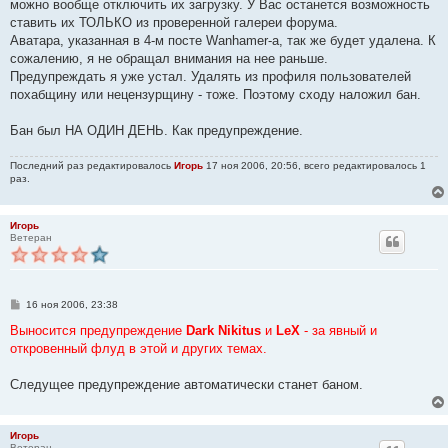
можно вообще отключить их загрузку. У Вас останется возможность
ставить их ТОЛЬКО из проверенной галереи форума.
Аватара, указанная в 4-м посте Wanhamer-а, так же будет удалена. К
сожалению, я не обращал внимания на нее раньше.
Предупреждать я уже устал. Удалять из профиля пользователей
похабщину или нецензурщину - тоже. Поэтому сходу наложил бан.
Бан был НА ОДИН ДЕНЬ. Как предупреждение.
Последний раз редактировалось
Игорь
17 ноя 2006, 20:56, всего редактировалось 1
раз.
Игорь
Ветеран
С
16 ноя 2006, 23:38
о
о
Выносится предупреждение
Dark Nikitus
и
LeX
- за явный и
б
откровенный флуд в этой и других темах.
щ
е
н
Следущее предупреждение автоматически станет баном.
и
е
Игорь
Ветеран