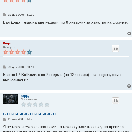
С
25 дек 2006, 21:50
о
о
Бан
Дядя Tёма
на две недели (по 8 января) - за хамство на форуме.
б
щ
е
н
и
е
Игорь
Ветеран
С
29 дек 2006, 20:11
о
о
Бан по IP
Kolhoznic
на 2 недели (по 12 января) - за нецензурные
б
высказывания.
щ
е
н
и
е
pappy
Посетитель
ыыыыыыыыыыыыыы
С
15 янв 2007, 14:48
о
о
Я не могу я смеюсь над вами.. а можно увидить ссылу на правила
б