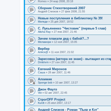
Romeo
»
24 мар 2008, 20:18
Сборник Стихотворений 2007
Андрей Слизков
»
27 фев 2008, 21:55
Новые поступления в библиотеку № 39!
Миледи
»
25 дек 2007, 18:52
С. Лукьяненко "Чистовик" (первые 5 глав)
Alisha Ray
»
27 янв 2007, 21:46
Зачем плакали дед с бабой?...?
Меламори
»
12 ноя 2007, 15:05
Вербер
Аляск@
»
11 ноя 2007, 21:02
Зарисовка (автора не знаю) - вытащил из ст
Dmitrivm
»
27 сен 2007, 11:45
Евгений Миронов
Саша
»
28 авг 2007, 11:46
Алхимик
Sponge bob
»
10 авг 2007, 13:27
Джон Фаулз
Vot
»
02 авг 2007, 22:45
СтрогOFF Project
Kurdt
»
25 июл 2007, 13:17
Андрей Слизков - Роман "Пьер и Кэт"