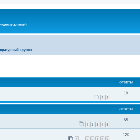
суждение жителей
ературный кружок
ОТВЕТЫ
19
1
2
ОТВЕТЫ
65
1
2
3
4
5
120
1
5
6
7
8
9
…