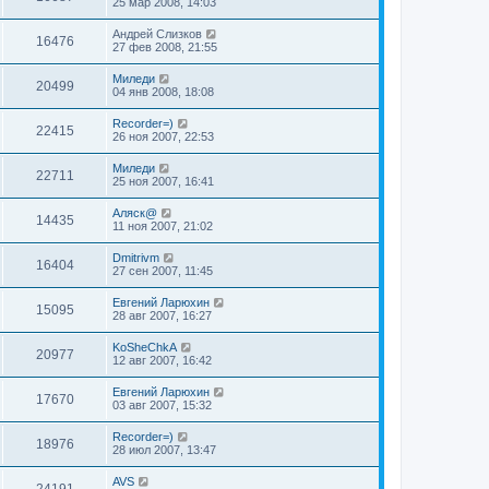
25 мар 2008, 14:03
Андрей Слизков
16476
27 фев 2008, 21:55
Миледи
20499
04 янв 2008, 18:08
Recorder=)
22415
26 ноя 2007, 22:53
Миледи
22711
25 ноя 2007, 16:41
Аляск@
14435
11 ноя 2007, 21:02
Dmitrivm
16404
27 сен 2007, 11:45
Евгений Ларюхин
15095
28 авг 2007, 16:27
KoSheChkA
20977
12 авг 2007, 16:42
Евгений Ларюхин
17670
03 авг 2007, 15:32
Recorder=)
18976
28 июл 2007, 13:47
AVS