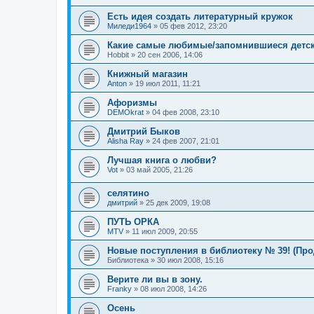
Есть идея создать литературный кружок
Миледи1964
»
05 фев 2012, 23:20
Какие самые любимые/запомнившиеся детск
Hobbit
»
20 сен 2006, 14:06
Книжный магазин
Anton
»
19 июл 2011, 11:21
Афоризмы
DEMOkrat
»
04 фев 2008, 23:10
Дмитрий Быков
Alisha Ray
»
24 фев 2007, 21:01
Лучшая книга о любви?
Vot
»
03 май 2005, 21:26
селятино
дмитрий
»
25 дек 2009, 19:08
ПУТЬ ОРКА
MTV
»
11 июл 2009, 20:55
Новые поступления в библиотеку № 39! (Пр
Библиотека
»
30 июл 2008, 15:16
Верите ли вы в зону.
Franky
»
08 июл 2008, 14:26
Осень