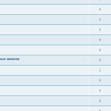
0
2
3
6
0
арых запасов
0
1
5
3
3