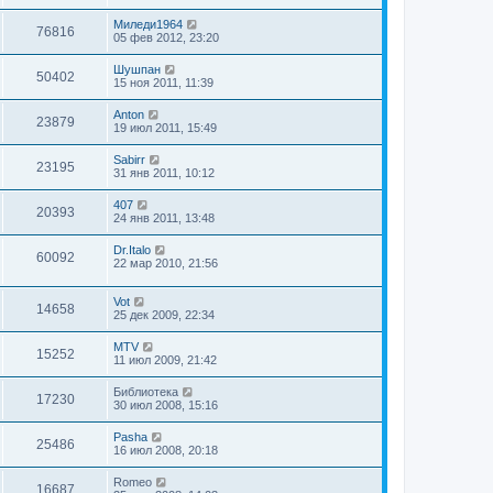
Миледи1964
76816
05 фев 2012, 23:20
Шушпан
50402
15 ноя 2011, 11:39
Anton
23879
19 июл 2011, 15:49
Sabirr
23195
31 янв 2011, 10:12
407
20393
24 янв 2011, 13:48
Dr.Italo
60092
22 мар 2010, 21:56
Vot
14658
25 дек 2009, 22:34
MTV
15252
11 июл 2009, 21:42
Библиотека
17230
30 июл 2008, 15:16
Pasha
25486
16 июл 2008, 20:18
Romeo
16687