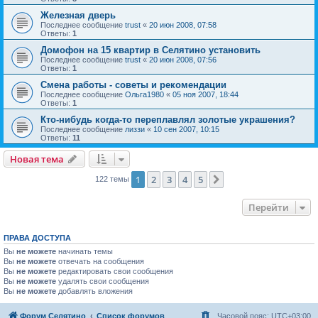
Железная дверь
Последнее сообщение
trust
«
20 июн 2008, 07:58
Ответы:
1
Домофон на 15 квартир в Селятино установить
Последнее сообщение
trust
«
20 июн 2008, 07:56
Ответы:
1
Смена работы - советы и рекомендации
Последнее сообщение
Ольга1980
«
05 ноя 2007, 18:44
Ответы:
1
Кто-нибудь когда-то переплавлял золотые украшения?
Последнее сообщение
лиззи
«
10 сен 2007, 10:15
Ответы:
11
Новая тема
1
2
3
4
5
След.
122 темы
Перейти
ПРАВА ДОСТУПА
Вы
не можете
начинать темы
Вы
не можете
отвечать на сообщения
Вы
не можете
редактировать свои сообщения
Вы
не можете
удалять свои сообщения
Вы
не можете
добавлять вложения
Форум Селятино
Список форумов
Часовой пояс:
UTC+03:00