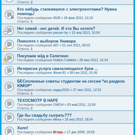
Ответы:
2
Кто нибудь сталкивался с электрокотлами? Нужна
помощь!
Последнее сообщение
4539
«
26 фев 2015, 13:10
Ответы:
1
Нет семей - нет детей. И что Вы хотите?
Последнее сообщение
passer-by
«
15 апр 2013, 10:54
Помогите с выбором Универа
Последнее сообщение
407
«
01 сен 2012, 08:03
Ответы:
1
Покупаем мёд в Селятино
Последнее сообщение
Holdon Coldield
«
28 июн 2012, 16:34
Интересна услуга самоклеящихся букв ...
Последнее сообщение
Женя.81
«
08 сен 2011, 01:45
БЕСполезные советы студентам на сессии *из раздела
ЮМОР*
Последнее сообщение
sagay2020
«
27 июл 2011, 12:52
Ответы:
1
ТЕХОСМОТР В НАРЕ
Последнее сообщение
OMOH
«
03 май 2011, 13:06
Ответы:
2
Где бы свадьбу сыграть???
Последнее сообщение
Alena
«
26 апр 2010, 18:04
Хелп!
Последнее сообщение
Игорь
«
17 дек 2009, 18:55