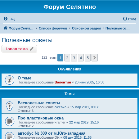
Форум Селятино
FAQ
Вход
Форум Селятино
Список форумов
Основной раздел
Полезные советы
Полезные советы
Новая тема
1
2
3
4
5
След.
122 темы
Объявления
О теме
Последнее сообщение
Валентин
«
20 июн 2005, 16:38
Темы
Бесполезные советы
Последнее сообщение
olechka
«
15 мар 2011, 09:08
Ответы:
6
Про пластиковые окна
Последнее сообщение
kramer
«
22 мар 2019, 15:16
Ответы:
2
автобус № 309 от м.Юго-западная
Последнее сообщение
Dik
«
08 дек 2016, 11:55