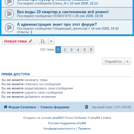
Последнее сообщение
Елена_М
«
23 ноя 2008, 16:13
Без воды 10 квартир,а сантехникам всё ровно!
Последнее сообщение
ПОМОГИТЕ
«
25 сен 2008, 18:39
А администрация знает про этот форум?
Последнее сообщение
Обедающий_философ
«
16 сен 2008, 19:42
Ответы:
1
Новая тема
1
2
3
4
5
След.
122 темы
Перейти
ПРАВА ДОСТУПА
Вы
не можете
начинать темы
Вы
не можете
отвечать на сообщения
Вы
не можете
редактировать свои сообщения
Вы
не можете
удалять свои сообщения
Вы
не можете
добавлять вложения
Форум Селятино
Список форумов
Часовой пояс:
UTC+03:00
Создано на основе
phpBB
® Forum Software © phpBB Limited
Русская поддержка phpBB
Конфиденциальность
|
Правила