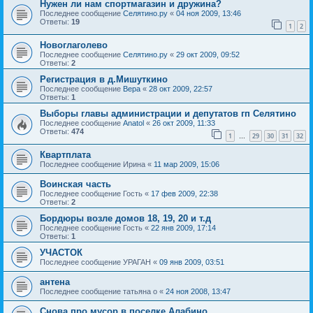
Нужен ли нам спортмагазин и дружина?
Последнее сообщение
Селятино.ру
«
04 ноя 2009, 13:46
Ответы:
19
1
2
Новоглаголево
Последнее сообщение
Селятино.ру
«
29 окт 2009, 09:52
Ответы:
2
Регистрация в д.Мишуткино
Последнее сообщение
Вера
«
28 окт 2009, 22:57
Ответы:
1
Выборы главы администрации и депутатов гп Селятино
Последнее сообщение
Anatol
«
26 окт 2009, 11:33
Ответы:
474
1
29
30
31
32
…
Квартплата
Последнее сообщение
Ирина
«
11 мар 2009, 15:06
Воинская часть
Последнее сообщение
Гость
«
17 фев 2009, 22:38
Ответы:
2
Бордюры возле домов 18, 19, 20 и т.д
Последнее сообщение
Гость
«
22 янв 2009, 17:14
Ответы:
1
УЧАСТОК
Последнее сообщение
УРАГАН
«
09 янв 2009, 03:51
антена
Последнее сообщение
татьяна о
«
24 ноя 2008, 13:47
Снова про мусор в поселке Алабино