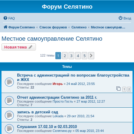
Форум Селятино
FAQ
Вход
Форум Селятино
Список форумов
Селятино
Местное самоуправление Селятино
Местное самоуправление Селятино
Новая тема
1
2
3
4
5
След.
122 темы
Темы
Встреча с администрацией по вопросам благоустройства
и ЖКХ
Последнее сообщение
Игорь
«
24 май 2012, 23:55
Ответы:
22
1
2
Отчет администрации Селятино за 2011 г.
Последнее сообщение
Просто Гость
«
27 мар 2012, 12:27
Ответы:
7
запись в детский сад
Последнее сообщение
Lekada
«
29 окт 2010, 21:54
Ответы:
2
Слушания 17.02.10 и 02.03.2010
Последнее сообщение
Селятино.ру
«
05 мар 2010, 23:44