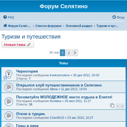
Форум Селятино
FAQ
Вход
Форум Селятино
Список форумов
Основной раздел
Туризм и путешествия
Туризм и путешествия
Новая тема
1
2
След.
36 тем
Темы
Черногория
Последнее сообщение
kookoorookoo
«
26 дек 2012, 16:03
Ответы:
7
Открылся клуб путешественников в Селятино
Последнее сообщение
Alena
«
11 дек 2012, 14:54
Посоветуйте МОЛОДЕЖНОЕ место отдыха в Египте!
Последнее сообщение
Козявка
«
20 июл 2011, 11:27
Ответы:
16
1
2
Отели в турции.
Последнее сообщение
ChertRUS
«
23 авг 2010, 10:27
Горы и реки