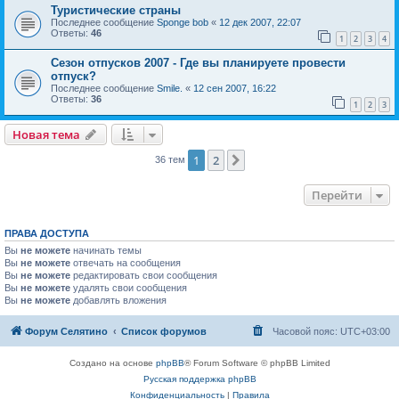
Туристические страны
Последнее сообщение
Sponge bob
«
12 дек 2007, 22:07
Ответы:
46
1
2
3
4
Сезон отпусков 2007 - Где вы планируете провести
отпуск?
Последнее сообщение
Smile.
«
12 сен 2007, 16:22
Ответы:
36
1
2
3
Новая тема
1
2
След.
36 тем
Перейти
ПРАВА ДОСТУПА
Вы
не можете
начинать темы
Вы
не можете
отвечать на сообщения
Вы
не можете
редактировать свои сообщения
Вы
не можете
удалять свои сообщения
Вы
не можете
добавлять вложения
Форум Селятино
Список форумов
Часовой пояс:
UTC+03:00
Создано на основе
phpBB
® Forum Software © phpBB Limited
Русская поддержка phpBB
Конфиденциальность
|
Правила