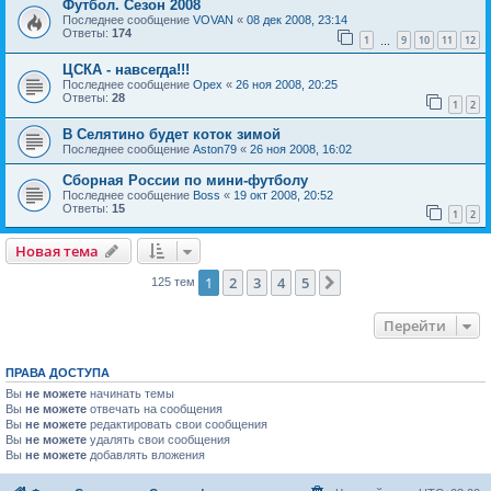
Футбол. Сезон 2008
Последнее сообщение
VOVAN
«
08 дек 2008, 23:14
Ответы:
174
1
9
10
11
12
…
ЦСКА - навсегда!!!
Последнее сообщение
Орех
«
26 ноя 2008, 20:25
Ответы:
28
1
2
В Селятино будет коток зимой
Последнее сообщение
Aston79
«
26 ноя 2008, 16:02
Сборная России по мини-футболу
Последнее сообщение
Boss
«
19 окт 2008, 20:52
Ответы:
15
1
2
Новая тема
1
2
3
4
5
След.
125 тем
Перейти
ПРАВА ДОСТУПА
Вы
не можете
начинать темы
Вы
не можете
отвечать на сообщения
Вы
не можете
редактировать свои сообщения
Вы
не можете
удалять свои сообщения
Вы
не можете
добавлять вложения