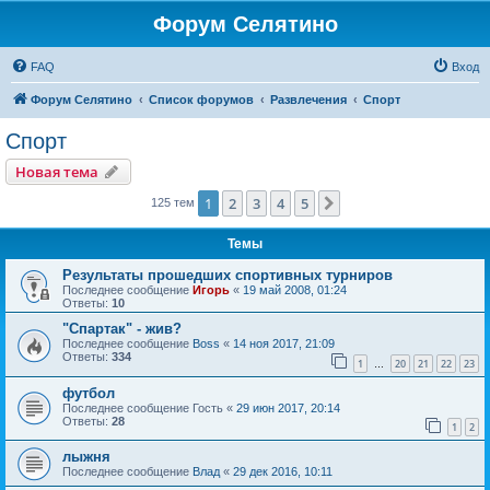
Форум Селятино
FAQ
Вход
Форум Селятино
Список форумов
Развлечения
Спорт
Спорт
Новая тема
1
2
3
4
5
След.
125 тем
Темы
Результаты прошедших спортивных турниров
Последнее сообщение
Игорь
«
19 май 2008, 01:24
Ответы:
10
"Спартак" - жив?
Последнее сообщение
Boss
«
14 ноя 2017, 21:09
Ответы:
334
1
20
21
22
23
…
футбол
Последнее сообщение
Гость
«
29 июн 2017, 20:14
Ответы:
28
1
2
лыжня
Последнее сообщение
Влад
«
29 дек 2016, 10:11