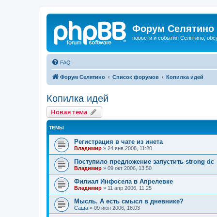
Форум Селятино
новости и события Селятино, об
FAQ
Форум Селятино
Список форумов
Копилка идей
Копилка идей
Новая тема
ТЕМЫ
Регистрация в чате из инета
Владимир
»
24 янв 2008, 11:20
Поступило предложение запустить strong dc
Владимир
»
09 окт 2006, 13:50
Филиал Инфосела в Апрелевке
Владимир
»
11 апр 2006, 11:25
Мысль. А есть смысл в дневнике?
Саша
»
09 июн 2006, 18:03