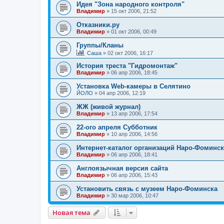
Идея "Зона народного контроля"
Владимир
»
15 окт 2006, 21:52
Отказники.ру
Владимир
»
01 окт 2006, 00:49
Группы/Кланы
Саша
»
02 окт 2006, 16:17
История треста "Гидромонтаж"
Владимир
»
06 апр 2006, 18:45
Установка Web-камеры в Селятино
ЙОЛО
»
04 апр 2006, 12:19
ЖЖ (живой журнал)
Владимир
»
13 апр 2006, 17:54
22-ого апреля Субботник
Владимир
»
10 апр 2006, 14:56
Интернет-каталог организаций Наро-Фоминск
Владимир
»
06 апр 2006, 18:41
Англоязычная версия сайта
Владимир
»
06 апр 2006, 15:43
Установить связь с музеем Наро-Фоминска
Владимир
»
30 мар 2006, 10:47
Новая тема