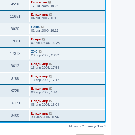
Валентин
9558
17 окт 2006, 19:24
Владимир
11651
04 окт 2006, 11:11
Саша
8020
02 окт 2006, 16:17
Игорь
17601
02 июн 2006, 09:28
ZXC
17318
20 апр 2006, 23:22
Владимир
8612
13 апр 2006, 17:54
Владимир
8788
13 апр 2006, 17:17
Владимир
8226
06 апр 2006, 18:41
Владимир
10171
06 апр 2006, 16:08
Владимир
8460
30 мар 2006, 10:47
14 тем • Страница
1
из
1