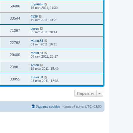
Шушпан
50406
15 ноя 2011, 11:39
4539
33544
19 окт 2011, 13:29
perec
71397
05 окт 2011, 20:41
Женя.81
22762
01 окт 2011, 16:11
Женя.81
20400
05 сен 2011, 23:17
Anton
23881
19 июл 2011, 15:49
Женя.81
33055
28 июн 2011, 12:36
Перейти
Удалить cookies
Часовой пояс:
UTC+03:00