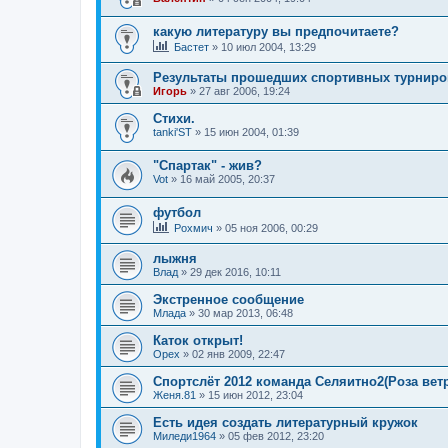
какую литературу вы предпочитаете?
Бастет
»
10 июл 2004, 13:29
Результаты прошедших спортивных турниро
Игорь
»
27 авг 2006, 19:24
Стихи.
tanki'ST
»
15 июн 2004, 01:39
"Спартак" - жив?
Vot
»
16 май 2005, 20:37
футбол
Рохмич
»
05 ноя 2006, 00:29
лыжня
Влад
»
29 дек 2016, 10:11
Экстренное сообщение
Млада
»
30 мар 2013, 06:48
Каток открыт!
Орех
»
02 янв 2009, 22:47
Спортслёт 2012 команда Селяитно2(Роза вет
Женя.81
»
15 июн 2012, 23:04
Есть идея создать литературный кружок
Миледи1964
»
05 фев 2012, 23:20