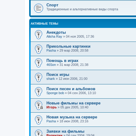
Спорт
Традиционные и альтернативные виды спорта
АКТИВНЫЕ ТЕМЫ
Анекдоты
Alisha Ray
»
04 ноя 2005, 17:36
Прикольные картинки
Pasha
»
29 мар 2008, 20:58
Помощь в играх
46Son
»
31 мар 2008, 21:38
Поиск игры
shark
»
12 июн 2006, 21:00
Поиск песен и альбомов
Sponge bob
»
04 сен 2006, 13:10
Новые фильмы на сервере
Игорь
»
05 дек 2005, 10:40
Новая музыка на сервере
Pasha
»
18 июн 2008, 23:16
Заявки на фильмы
Валентин
»
04 сен 2004, 19:04