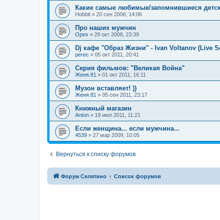
Какие самые любимые/запомнившиеся детск
Hobbit
»
20 сен 2006, 14:06
Про наших мужчин
Орех
»
29 окт 2008, 23:39
Dj кафе "Образ Жизни" - Ivan Voltanov (Live Se
perec
»
05 окт 2011, 20:41
Серия фильмов: "Великая Война"
Женя.81
»
01 окт 2011, 16:11
Музон вставляет! ))
Женя.81
»
05 сен 2011, 23:17
Книжный магазин
Anton
»
19 июл 2011, 11:21
Если женщина... если мужчина...
4539
»
27 мар 2009, 10:05
Вернуться к списку форумов
Форум Селятино
Список форумов