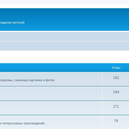
суждение жителей
ТЕМЫ
181
афоризмы, смешные картинки и фотки
294
271
79
е литературных произведений...