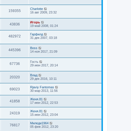
Charlotte
159355
16 авг 2009, 23:32
Игорь
43836
19 май 2008, 01:24
Гарфилд
482972
31 дек 2007, 03:18
Boss
445396
14 ноя 2017, 21:09
Гость
67736
29 июн 2017, 20:14
Влад
20320
29 дек 2016, 10:11
Rjaviy Fantomas
69023
30 мар 2013, 11:56
Женя.81
41858
17 июн 2012, 22:53
Женя.81
24319
15 июн 2012, 23:04
Миледи1964
76817
05 фев 2012, 23:20