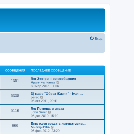
Вход
СООБЩЕНИЯ
ПОСЛЕДНЕЕ СООБЩЕНИЕ
Re: Экстренное сообщение
1351
П
Rjaviy Fantomas
е
30 мар 2013, 11:56
р
е
Dj кафе "Образ Жизни" - Ivan …
6338
й
П
perec
т
е
05 окт 2011, 20:41
и
р
к
е
Re: Помощь в играх
5116
п
й
П
John Silver
о
т
е
08 дек 2010, 15:10
с
и
р
л
к
е
Есть идея создать литературны…
е
666
п
й
П
Миледи1964
д
о
т
е
05 фев 2012, 23:20
н
с
и
р