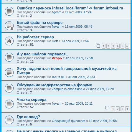
Ответы:
3
Ошибки переноса infosel.local/forum/ -> forum.infosel.ru
Последнее сообщение
figvam
«
11 окт 2009, 17:24
Ответы:
2
Битый файл на сервере
Последнее сообщение
figvam
«
18 сен 2009, 08:49
Ответы:
3
Не работает сервер
Последнее сообщение
Deft
«
13 сен 2009, 17:54
Ответы:
81
1
2
3
4
5
6
А у вас шаблон порвался..
Последнее сообщение
Игорь
«
12 сен 2009, 12:58
Ответы:
12
Хочу поделиться новой танцевальной музычкой из
Питера
Последнее сообщение
Женя.81
«
31 авг 2009, 20:33
Обсуждение модераторства на форуме
Последнее сообщение
vampire in obsession
«
27 июл 2009, 17:20
Ответы:
7
Чистка сервера
Последнее сообщение
figvam
«
20 июл 2009, 20:11
Ответы:
52
1
2
3
4
Где аплоад?
Последнее сообщение
Обедающий философ
«
12 июл 2009, 19:58
Ответы:
5
Не могу найти кнопку на главной странице инфосел