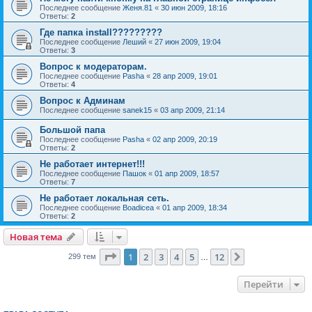
Последнее сообщение
Женя.81
«
30 июн 2009, 18:16
Ответы:
2
Где папка install?????????
Последнее сообщение
Леший
«
27 июн 2009, 19:04
Ответы:
3
Вопрос к модераторам.
Последнее сообщение
Pasha
«
28 апр 2009, 19:01
Ответы:
4
Вопрос к Админам
Последнее сообщение
sanek15
«
03 апр 2009, 21:14
Большой папа
Последнее сообщение
Pasha
«
02 апр 2009, 20:19
Ответы:
2
Не работает интернет!!!
Последнее сообщение
Пашок
«
01 апр 2009, 18:57
Ответы:
7
Не работает локальная сеть.
Последнее сообщение
Boadicea
«
01 апр 2009, 18:34
Ответы:
2
Новая тема
Страница
1
из
12
1
2
3
4
5
12
След.
299 тем
…
Перейти