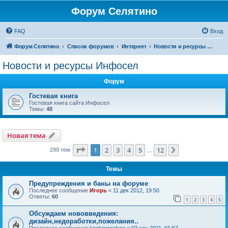
Форум Селятино
FAQ
Вход
Форум Селятино
Список форумов
Интернет
Новости и ресурсы Инфосел
Новости и ресурсы Инфосел
Форум
Гостевая книга
Гостевая книга сайта Инфосел
Темы:
48
Новая тема
Страница
1
из
12
1
2
3
4
5
12
След.
299 тем
…
Темы
Предупреждения и баны на форуме
Последнее сообщение
Игорь
«
11 дек 2012, 19:50
Ответы:
60
1
2
3
4
5
Обсуждаем нововведения:
дизайн,недоработки,пожелания..
Последнее сообщение
kookoorookoo
«
02 сен 2011, 01:57