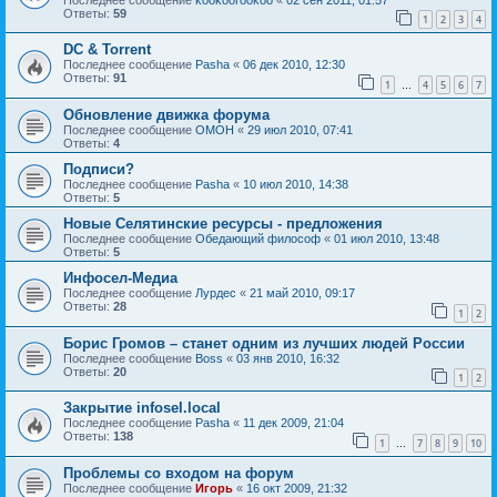
Ответы:
59
1
2
3
4
DC & Torrent
Последнее сообщение
Pasha
«
06 дек 2010, 12:30
Ответы:
91
1
4
5
6
7
…
Обновление движка форума
Последнее сообщение
OMOH
«
29 июл 2010, 07:41
Ответы:
4
Подписи?
Последнее сообщение
Pasha
«
10 июл 2010, 14:38
Ответы:
5
Новые Селятинские ресурсы - предложения
Последнее сообщение
Обедающий философ
«
01 июл 2010, 13:48
Ответы:
5
Инфосел-Медиа
Последнее сообщение
Лурдес
«
21 май 2010, 09:17
Ответы:
28
1
2
Борис Громов – станет одним из лучших людей России
Последнее сообщение
Boss
«
03 янв 2010, 16:32
Ответы:
20
1
2
Закрытие infosel.local
Последнее сообщение
Pasha
«
11 дек 2009, 21:04
Ответы:
138
1
7
8
9
10
…
Проблемы со входом на форум
Последнее сообщение
Игорь
«
16 окт 2009, 21:32