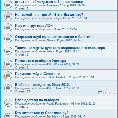
стоит ли наблюдаться в 5 поликлинике
Последнее сообщение
Козявка
«
25 апр 2013, 16:26
Ответы:
5
Нет семей - нет детей. И что Вы хотите?
Последнее сообщение
passer-by
«
15 апр 2013, 10:54
Ищу инструктора ЛФК
Последнее сообщение
ss
«
09 янв 2013, 22:07
Открылся клуб путешественников в Селятино
Последнее сообщение
Alena
«
11 дек 2012, 14:54
Типичные черты русского национального характера
Последнее сообщение
Kella
«
11 дек 2012, 11:14
Ответы:
2
Помогите с выбором Универа
Последнее сообщение
407
«
01 сен 2012, 08:03
Ответы:
1
Покупаем мёд в Селятино
Последнее сообщение
Holdon Coldield
«
28 июн 2012, 16:34
Выборы президента. Март 2012.
Последнее сообщение
407
«
11 мар 2012, 20:38
Ответы:
37
1
2
3
Наблюдатели на выборах
Последнее сообщение
Rjaviy Fantomas
«
01 янв 2012, 22:13
Ответы:
2
Кто читает газету Селятино.ру?
Последнее сообщение
Stanislav
«
17 дек 2011, 02:40