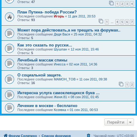
Ответы:
47
1
2
3
4
План Путина- победа России?
Последнее сообщение
Игорь
«
11 дек 2011, 20:53
Ответы:
93
1
4
5
6
7
…
Может пора действовать,а не трещать на форумах..
Последнее сообщение
Дядя Вася
«
25 ноя 2011, 04:32
Ответы:
5
Как это сказать по русски...
Последнее сообщение
Шушпан
«
12 ноя 2011, 15:46
Ответы:
5
Лечебный массаж спины
Последнее сообщение
Инесса
«
02 ноя 2011, 14:36
Ответы:
3
О социальной защите.
Последнее сообщение
MAMOH_TOB
«
11 сен 2011, 09:38
Ответы:
16
1
2
Интересна услуга самоклеящихся букв ...
Последнее сообщение
Женя.81
«
08 сен 2011, 01:45
Лечение в москве - бесплатно
Последнее сообщение
Козявка
«
01 сен 2011, 00:53
Перейти
Форум Селятино
Список форумов
Часовой пояс:
UTC+03:00