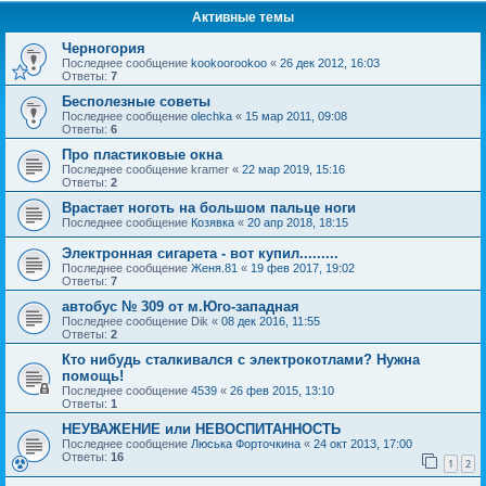
Активные темы
Черногория
Последнее сообщение
kookoorookoo
«
26 дек 2012, 16:03
Ответы:
7
Бесполезные советы
Последнее сообщение
olechka
«
15 мар 2011, 09:08
Ответы:
6
Про пластиковые окна
Последнее сообщение
kramer
«
22 мар 2019, 15:16
Ответы:
2
Врастает ноготь на большом пальце ноги
Последнее сообщение
Козявка
«
20 апр 2018, 18:15
Электронная сигарета - вот купил.........
Последнее сообщение
Женя.81
«
19 фев 2017, 19:02
Ответы:
7
автобус № 309 от м.Юго-западная
Последнее сообщение
Dik
«
08 дек 2016, 11:55
Ответы:
2
Кто нибудь сталкивался с электрокотлами? Нужна
помощь!
Последнее сообщение
4539
«
26 фев 2015, 13:10
Ответы:
1
НЕУВАЖЕНИЕ или НЕВОСПИТАННОСТЬ
Последнее сообщение
Люська Форточкина
«
24 окт 2013, 17:00
Ответы:
16
1
2