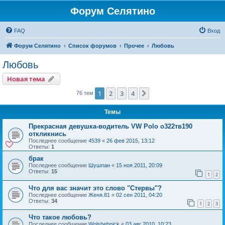
Форум Селятино
FAQ
Вход
Форум Селятино
Список форумов
Прочее
Любовь
Любовь
Новая тема
1
2
3
4
След.
76 тем
Темы
Прекрасная девушка-водитель VW Polo о322тв190
откликнись
Последнее сообщение
4539
«
26 фев 2015, 13:12
Ответы:
1
брак
Последнее сообщение
Шушпан
«
15 ноя 2011, 20:09
Ответы:
15
1
2
Что для вас значит это слово "Стервы"?
Последнее сообщение
Женя.81
«
02 сен 2011, 04:20
Ответы:
34
1
2
3
Что такое любовь?
Последнее сообщение
Wolshebnick
«
03 авг 2010, 10:23