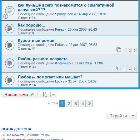
как лучьше всего познакомится с симпатичной
девушкой???
Последнее сообщение
Sponge bob
«
14 мар 2008, 18:01
Ответы:
14
Как хорошо...
Последнее сообщение
Perez
«
26 янв 2008, 20:43
Ответы:
9
Курортный роман
Последнее сообщение
Fokus
«
22 дек 2007, 03:58
Ответы:
44
1
2
3
Любвь разного возраста
Последнее сообщение
Фламинго
«
31 окт 2007, 17:06
Ответы:
30
1
2
3
Любовь- помогает или мешает?
Последнее сообщение
Lucky
«
31 окт 2007, 14:37
Ответы:
14
Новая тема
1
2
3
4
След.
76 тем
Перейти
ПРАВА ДОСТУПА
Вы
не можете
начинать темы
Вы
не можете
отвечать на сообщения