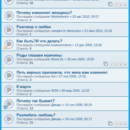
Ответы:
32
1
2
3
Почему изменяют женщины?
Последнее сообщение
Wolshebnick
«
03 авг 2010, 09:57
Ответы:
2
Разговор о любви
Последнее сообщение
vampire in obsession
«
21 июн 2010, 15:39
Ответы:
1
Как быть?И что делать?
Последнее сообщение
kookoorookoo
«
13 дек 2009, 19:28
Ответы:
9
Роды глазами мужчины
Последнее сообщение
Женя.81
«
30 ноя 2009, 19:05
Ответы:
51
1
2
3
4
Пять верных признаков, что жена вам изменяет
Последнее сообщение
Vot
«
27 ноя 2009, 14:26
Ответы:
3
8 марта
Последнее сообщение
4539
«
08 мар 2009, 12:03
Ответы:
2
Почему так бывает?
Последнее сообщение
Дикарь
«
16 сен 2008, 00:20
Ответы:
12
Разлюбить любовь?
Последнее сообщение
Дикарь
«
16 сен 2008, 00:17
Ответы:
31
1
2
3