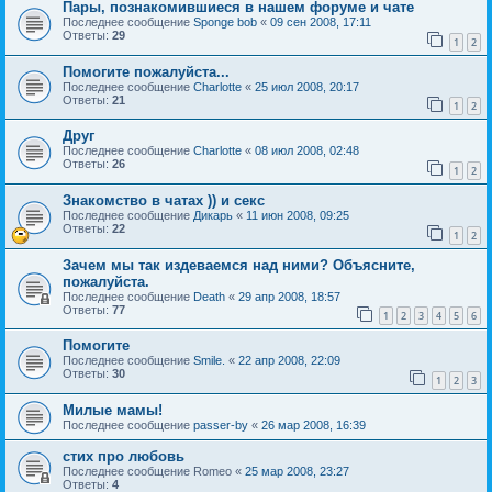
Пары, познакомившиеся в нашем форуме и чате
Последнее сообщение
Sponge bob
«
09 сен 2008, 17:11
Ответы:
29
1
2
Помогите пожалуйста...
Последнее сообщение
Charlotte
«
25 июл 2008, 20:17
Ответы:
21
1
2
Друг
Последнее сообщение
Charlotte
«
08 июл 2008, 02:48
Ответы:
26
1
2
Знакомство в чатах )) и секс
Последнее сообщение
Дикарь
«
11 июн 2008, 09:25
Ответы:
22
1
2
Зачем мы так издеваемся над ними? Объясните,
пожалуйста.
Последнее сообщение
Death
«
29 апр 2008, 18:57
Ответы:
77
1
2
3
4
5
6
Помогите
Последнее сообщение
Smile.
«
22 апр 2008, 22:09
Ответы:
30
1
2
3
Милые мамы!
Последнее сообщение
passer-by
«
26 мар 2008, 16:39
стих про любовь
Последнее сообщение
Romeo
«
25 мар 2008, 23:27
Ответы:
4