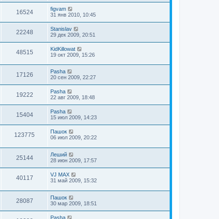
figvam
16524
31 янв 2010, 10:45
Stanislav
22248
29 дек 2009, 20:51
KidKillowat
48515
19 окт 2009, 15:26
Pasha
17126
20 сен 2009, 22:27
Pasha
19222
22 авг 2009, 18:48
Pasha
15404
15 июл 2009, 14:23
Пашок
123775
06 июл 2009, 20:22
Леший
25144
28 июн 2009, 17:57
VJ MAX
40117
31 май 2009, 15:32
Пашок
28087
30 мар 2009, 18:51
Pasha