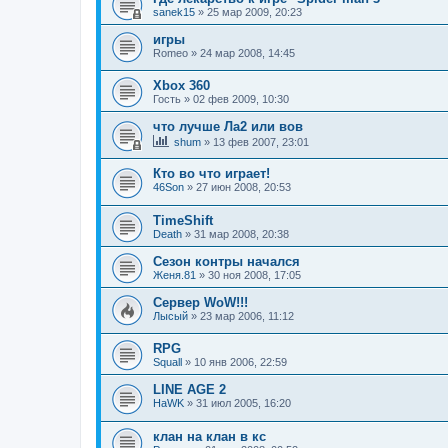
sanek15
»
25 мар 2009, 20:23
игры
Romeo
»
24 мар 2008, 14:45
Xbox 360
Гость
»
02 фев 2009, 10:30
что лучше Ла2 или вов
shum
»
13 фев 2007, 23:01
Кто во что играет!
46Son
»
27 июн 2008, 20:53
TimeShift
Death
»
31 мар 2008, 20:38
Сезон контры начался
Женя.81
»
30 ноя 2008, 17:05
Сервер WoW!!!
Лысый
»
23 мар 2006, 11:12
RPG
Squall
»
10 янв 2006, 22:59
LINE AGE 2
HaWK
»
31 июл 2005, 16:20
клан на клан в кс