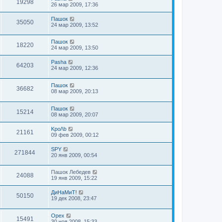
19298
26 мар 2009, 17:36
Пашок
35050
24 мар 2009, 13:52
Пашок
18220
24 мар 2009, 13:50
Pasha
64203
24 мар 2009, 12:36
Пашок
36682
08 мар 2009, 20:13
Пашок
15214
08 мар 2009, 20:07
Kpo/\b
21161
09 фев 2009, 00:12
SPY
271844
20 янв 2009, 00:54
Пашок Лебедев
24088
19 янв 2009, 15:22
ДиНаМиТ!
50150
19 дек 2008, 23:47
Орех
15491
30 ноя 2008, 15:33