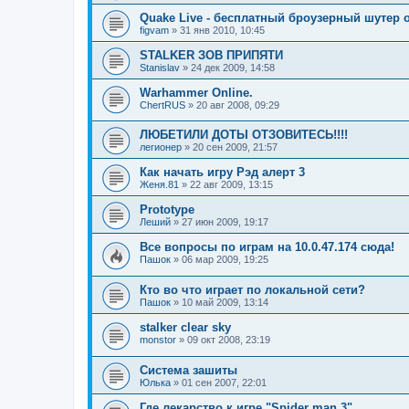
Quake Live - бесплатный броузерный шутер от
figvam
»
31 янв 2010, 10:45
STALKER ЗОВ ПРИПЯТИ
Stanislav
»
24 дек 2009, 14:58
Warhammer Online.
ChertRUS
»
20 авг 2008, 09:29
ЛЮБЕТИЛИ ДОТЫ ОТЗОВИТЕСЬ!!!!
легионер
»
20 сен 2009, 21:57
Как начать игру Рэд алерт 3
Женя.81
»
22 авг 2009, 13:15
Prototype
Леший
»
27 июн 2009, 19:17
Все вопросы по играм на 10.0.47.174 сюда!
Пашок
»
06 мар 2009, 19:25
Кто во что играет по локальной сети?
Пашок
»
10 май 2009, 13:14
stalker clear sky
monstor
»
09 окт 2008, 23:19
Система зашиты
Юлька
»
01 сен 2007, 22:01
Где лекарство к игре "Spider man 3"