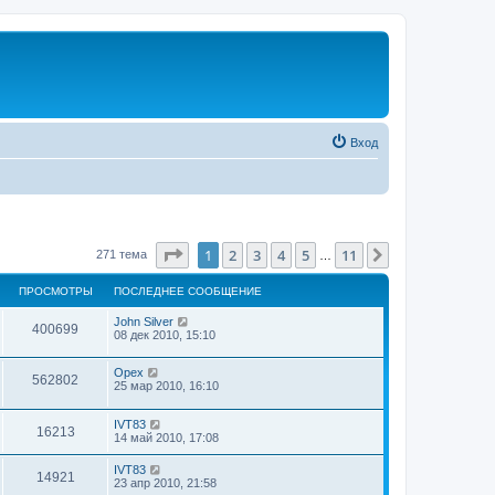
Вход
Страница
1
из
11
1
2
3
4
5
11
След.
271 тема
…
ПРОСМОТРЫ
ПОСЛЕДНЕЕ СООБЩЕНИЕ
John Silver
400699
08 дек 2010, 15:10
Орех
562802
25 мар 2010, 16:10
IVT83
16213
14 май 2010, 17:08
IVT83
14921
23 апр 2010, 21:58