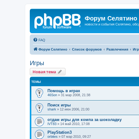
Форум Селятино
новости и события Селятино, об
FAQ
Форум Селятино
Список форумов
Развлечения
Иг
Игры
Новая тема
ТЕМЫ
Помощь в играх
46Son
»
31 мар 2008, 21:38
Поиск игры
shark
»
12 июн 2006, 21:00
отдам игры для компа за шоколадку
IVT83
»
14 май 2010, 17:08
PlayStation3
orbites
»
07 мар 2010, 09:27