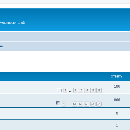
суждение жителей
ры
ОТВЕТЫ
186
1
9
10
11
12
13
…
966
1
61
62
63
64
65
…
0
1