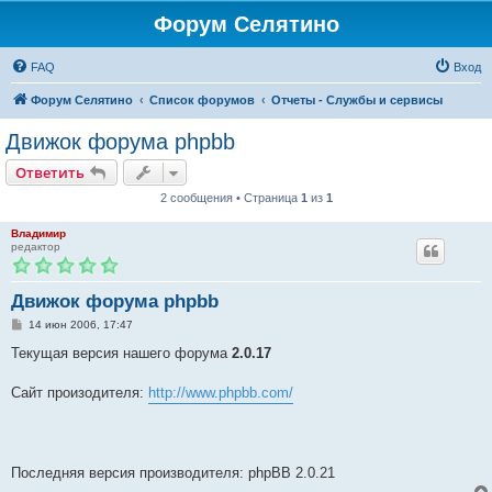
Форум Селятино
FAQ
Вход
Форум Селятино
Список форумов
Отчеты - Службы и сервисы
Движок форума phpbb
Ответить
2 сообщения • Страница
1
из
1
Владимир
редактор
Движок форума phpbb
С
14 июн 2006, 17:47
о
о
Текущая версия нашего форума
2.0.17
б
щ
е
Сайт произодителя:
http://www.phpbb.com/
н
и
е
Последняя версия производителя: phpBB 2.0.21