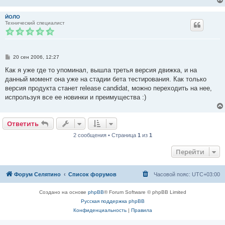
ЙОЛО
Технический специалист
С
20 сен 2006, 12:27
о
о
Как я уже где то упоминал, вышла третья версия движка, и на
б
данный момент она уже на стадии бета тестирования. Как только
щ
е
версия продукта станет release candidat, можно переходить на нее,
н
испрользуя все ее новинки и преимущества :)
и
е
Ответить
2 сообщения • Страница
1
из
1
Перейти
Форум Селятино
Список форумов
Часовой пояс:
UTC+03:00
Создано на основе
phpBB
® Forum Software © phpBB Limited
Русская поддержка phpBB
Конфиденциальность
|
Правила