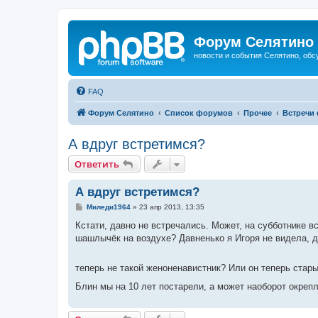
Форум Селятино
новости и события Селятино, об
FAQ
Форум Селятино
Список форумов
Прочее
Встречи
А вдруг встретимся?
Ответить
А вдруг встретимся?
С
Миледи1964
»
23 апр 2013, 13:35
о
о
Кстати, давно не встречались. Может, на субботнике вс
б
шашлычёк на воздухе? Давненько я Игоря не видела, да
щ
е
н
и
теперь не такой женоненавистник? Или он теперь стар
е
Блин мы на 10 лет постарели, а может наоборот окреп