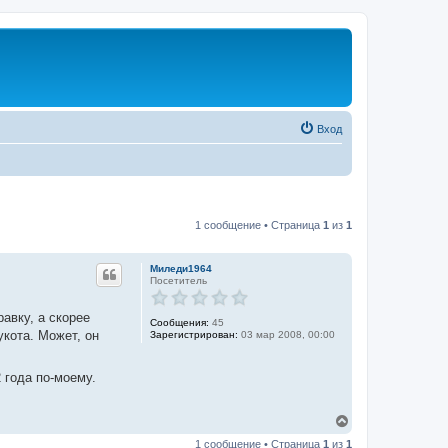
Вход
1 сообщение • Страница
1
из
1
Миледи1964
Посетитель
равку, а скорее
Сообщения:
45
укота. Может, он
Зарегистрирован:
03 мар 2008, 00:00
 года по-моему.
В
е
1 сообщение • Страница
1
из
1
р