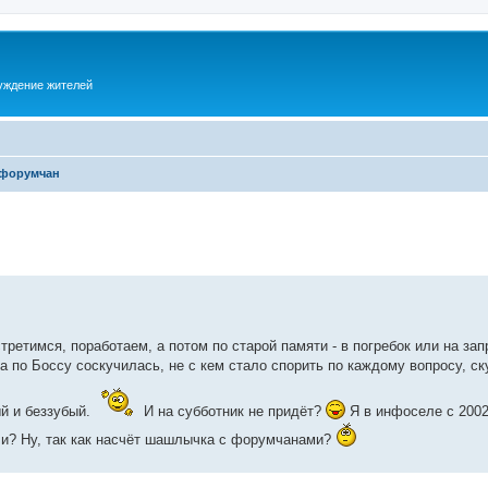
суждение жителей
 форумчан
третимся, поработаем, а потом по старой памяти - в погребок или на зап
 по Боссу соскучилась, не с кем стало спорить по каждому вопросу, ск
ый и беззубый.
И на субботник не придёт?
Я в инфоселе с 2002
ли? Ну, так как насчёт шашлычка с форумчанами?