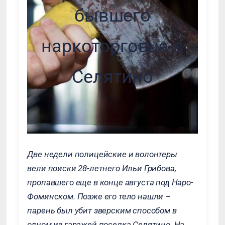
бывшего
наркоторговца в
Селятино
Две недели полицейские и волонтеры
вели поиски 28-летнего Ильи Грибова,
пропавшего еще в конце августа под Наро-
Фоминском. Позже его тело нашли –
парень был убит зверским способом в
одном из гаражей поселка Селятино. На