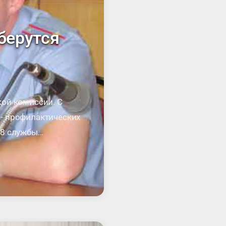
берутся
кой комиссии. С
- профилактических
 8 службы