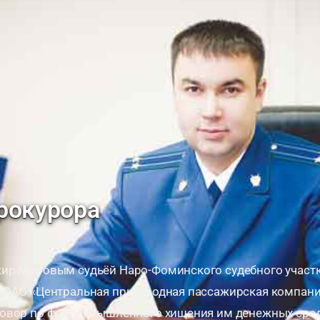
рокурора
ир Мировым судьёй Наро-Фоминского судебного участ
 ОАО «Центральная пригородная пассажирская компани
овор по факту умышленного хищения им денежных сред