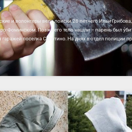
1
кие и волонтеры вели поиски 28-летнего Ильи Грибова
аро-Фоминском. Позже его тело нашли – парень был уби
 гаражей поселка Селятино. На днях в отдел полиции п