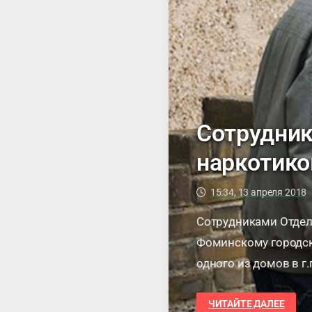
Сотрудник
наркотико
15:34, 13 апреля 2018
Сотрудниками Отдел
Фоминскому городск
одного из домов в г
задержан 39-летний 
СОТРУДНИКИ
ЧИТАЙТЕ ДАЛЕЕ
ПОЛИЦИИ