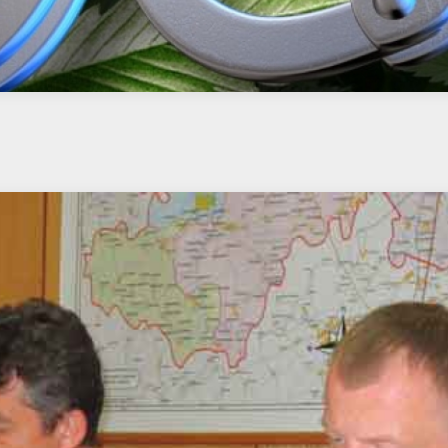
фруктами поступит также огромная партия кокаина в пак
анах. Данные подтвердились, …