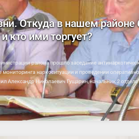
зни. Откуда в нашем районе 
и кто ими торгует?
дминистрации района прошло заседание антинаркотичес
е мониторинга наркоситуации и проведении оперативно
ил Александр Николаевич Гущарин, начальник 2 отдела
ссии по МО. В своем выступлении он особо …