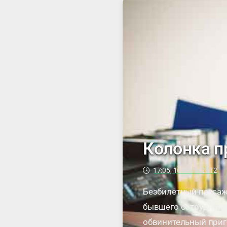
ИМИ
ТОРГУЕТ?
Колонка п
17:05, 16 июля 2012
Безбилетный пассаж
бывшего сотрудника
обвинительный приг