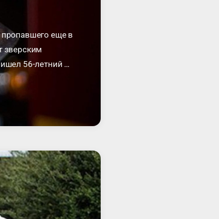
, пропавшего еще в
т зверским
ришел 56-летний …