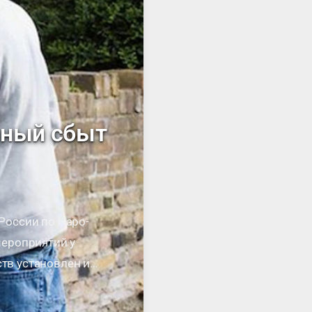
нный сбыт
России по Наро-
мероприятий у
ств установлен и