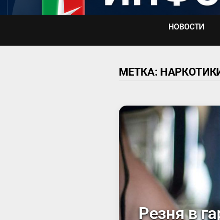
Перейти
к
НОВОСТИ
содержимому
МЕТКА:
НАРКОТИК
Резня в г