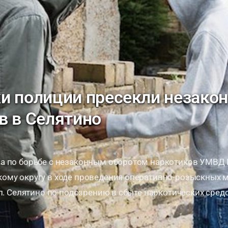
и полиции пресекли незако
в в Селятино
а по борьбе с незаконным оборотом наркотиков УМВД 
ому округу в ходе проведения оперативно-розыскных 
.п. Селятино по подозрению в сбыте наркотических сред
уроженец одной из республик …