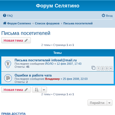
Форум Селятино
FAQ
Вход
Форум Селятино
Список форумов
Письма посетителей
Письма посетителей
Новая тема
2 темы • Страница
1
из
1
Темы
Письма постетителей infosel@mail.ru
Последнее сообщение
ЙОЛО
«
12 фев 2007, 17:43
Ответы:
45
1
2
3
4
Ошибки в работе чата
Последнее сообщение
Владимир
«
25 фев 2008, 22:03
Ответы:
2
Новая тема
2 темы • Страница
1
из
1
Перейти
ПРАВА ДОСТУПА