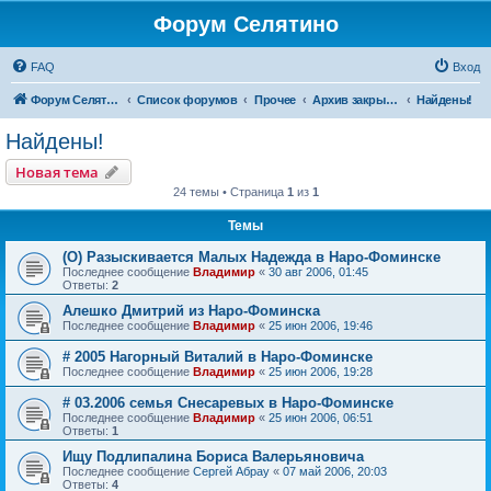
Форум Селятино
FAQ
Вход
Форум Селятино
Список форумов
Прочее
Архив закрытых тем
Найдены!
Найдены!
Новая тема
24 темы • Страница
1
из
1
Темы
(О) Разыскивается Малых Надежда в Наро-Фоминске
Последнее сообщение
Владимир
«
30 авг 2006, 01:45
Ответы:
2
Алешко Дмитрий из Наро-Фоминска
Последнее сообщение
Владимир
«
25 июн 2006, 19:46
# 2005 Нагорный Виталий в Наро-Фоминске
Последнее сообщение
Владимир
«
25 июн 2006, 19:28
# 03.2006 семья Снесаревых в Наро-Фоминске
Последнее сообщение
Владимир
«
25 июн 2006, 06:51
Ответы:
1
Ищу Подлипалина Бориса Валерьяновича
Последнее сообщение
Сергей Абрау
«
07 май 2006, 20:03
Ответы:
4