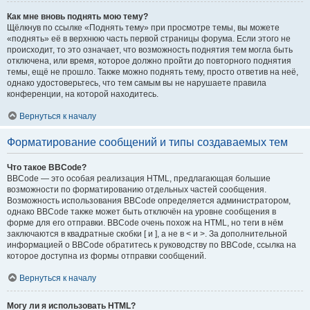
Как мне вновь поднять мою тему?
Щёлкнув по ссылке «Поднять тему» при просмотре темы, вы можете
«поднять» её в верхнюю часть первой страницы форума. Если этого не
происходит, то это означает, что возможность поднятия тем могла быть
отключена, или время, которое должно пройти до повторного поднятия
темы, ещё не прошло. Также можно поднять тему, просто ответив на неё,
однако удостоверьтесь, что тем самым вы не нарушаете правила
конференции, на которой находитесь.
Вернуться к началу
Форматирование сообщений и типы создаваемых тем
Что такое BBCode?
BBCode — это особая реализация HTML, предлагающая большие
возможности по форматированию отдельных частей сообщения.
Возможность использования BBCode определяется администратором,
однако BBCode также может быть отключён на уровне сообщения в
форме для его отправки. BBCode очень похож на HTML, но теги в нём
заключаются в квадратные скобки [ и ], а не в < и >. За дополнительной
информацией о BBCode обратитесь к руководству по BBCode, ссылка на
которое доступна из формы отправки сообщений.
Вернуться к началу
Могу ли я использовать HTML?