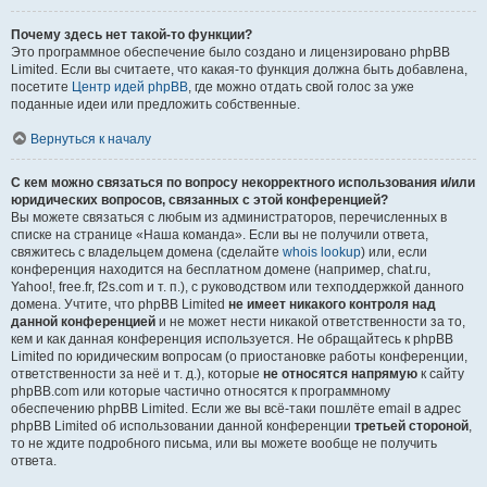
Почему здесь нет такой-то функции?
Это программное обеспечение было создано и лицензировано phpBB
Limited. Если вы считаете, что какая-то функция должна быть добавлена,
посетите
Центр идей phpBB
, где можно отдать свой голос за уже
поданные идеи или предложить собственные.
Вернуться к началу
С кем можно связаться по вопросу некорректного использования и/или
юридических вопросов, связанных с этой конференцией?
Вы можете связаться с любым из администраторов, перечисленных в
списке на странице «Наша команда». Если вы не получили ответа,
свяжитесь с владельцем домена (сделайте
whois lookup
) или, если
конференция находится на бесплатном домене (например, chat.ru,
Yahoo!, free.fr, f2s.com и т. п.), с руководством или техподдержкой данного
домена. Учтите, что phpBB Limited
не имеет никакого контроля над
данной конференцией
и не может нести никакой ответственности за то,
кем и как данная конференция используется. Не обращайтесь к phpBB
Limited по юридическим вопросам (о приостановке работы конференции,
ответственности за неё и т. д.), которые
не относятся напрямую
к сайту
phpBB.com или которые частично относятся к программному
обеспечению phpBB Limited. Если же вы всё-таки пошлёте email в адрес
phpBB Limited об использовании данной конференции
третьей стороной
,
то не ждите подробного письма, или вы можете вообще не получить
ответа.