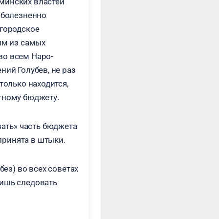
минских властей
о болезненно
 городское
им из самых
во всем Наро-
ний Голубев, не раз
только находится,
тному бюджету.
вать» часть бюджета
принята в штыки.
без) во всех советах
лишь следовать