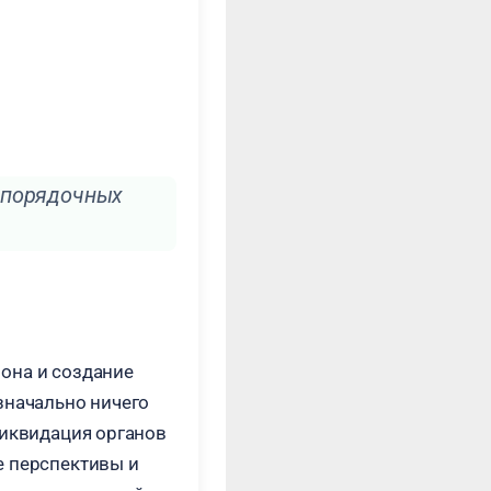
ь порядочных
она и создание
значально ничего
Ликвидация органов
е перспективы и