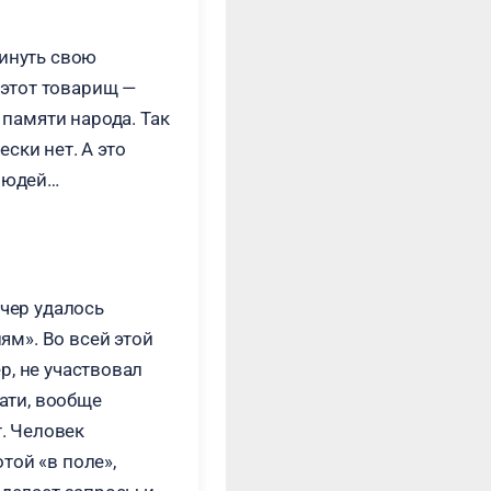
винуть свою
 этот товарищ —
 памяти народа. Так
ски нет. А это
 людей…
ечер удалось
м». Во всей этой
р, не участвовал
тати, вообще
т. Человек
той «в поле»,