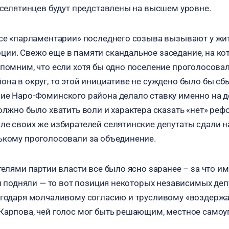
ы селятинцев будут представлены на высшем уровне.
все «парламентарии» последнего созыва вызывают у жи
ии. Свежо еще в памяти скандальное заседание, на к
апомним, что если хотя бы одно поселение проголосовал
на в округ, то этой инициативе не суждено было бы сбы
ие Наро-Фоминского района делало ставку именно на д
олжно было хватить воли и характера сказать «нет» реф
ле своих же избирателей селятинские депутаты сдали н
ькому проголосовали за объединение.
телями партии власти все было ясно заранее – за что им
 и подняли — то вот позиция некоторых независимых деп
агодаря молчаливому согласию и трусливому «воздерж
Карпова, чей голос мог быть решающим, местное самоу