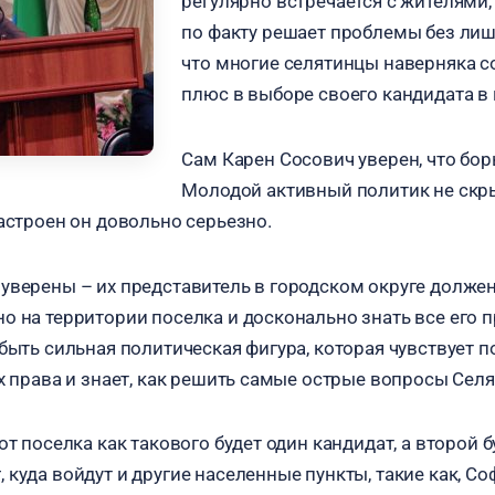
регулярно встречается с жителями,
по факту решает проблемы без лиш
что многие селятинцы наверняка с
плюс в выборе своего кандидата в 
Сам Карен Сосович уверен, что бор
Молодой активный политик не скрыв
настроен он довольно серьезно.
уверены – их представитель в городском округе должен
о на территории поселка и досконально знать все его 
быть сильная политическая фигура, которая чувствует п
х права и знает, как решить самые острые вопросы Селя
от поселка как такового будет один кандидат, а второй 
куда войдут и другие населенные пункты, такие как, Со