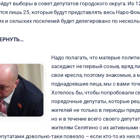
ойдут выборы в совет депутатов городского округа. Из 
тся лишь 25, которые будут представлять весь Наро-Фом
их и сельских поселений будет делегировано по несколь
ВЕРНУТЬ…
Надо полагать, что матерые полити
заседают не первый созыв, вряд ли
свои кресла, поэтому знакомые, а 
поднадоевшие лица, мы с вами точ
Хотелось бы, чтобы попробовали с
порядочные депутаты, которые ре
жителей не только в периоды пре
но и в течение всего своего депутат
жителям Селятино с их активными
утатами довольно-таки повезло – если кто-то из них п