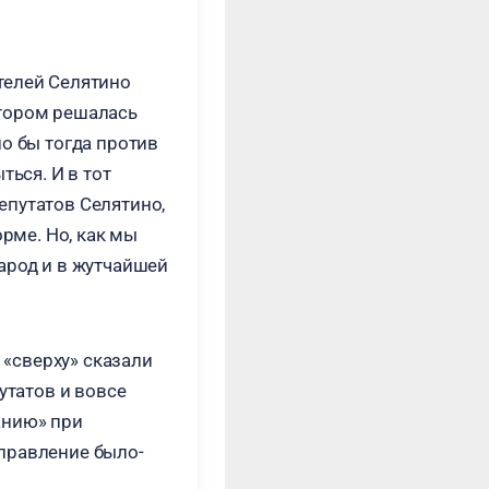
телей Селятино
отором решалась
о бы тогда против
ться. И в тот
епутатов Селятино,
орме. Но, как мы
арод и в жутчайшей
 «сверху» сказали
утатов и вовсе
анию» при
правление было-