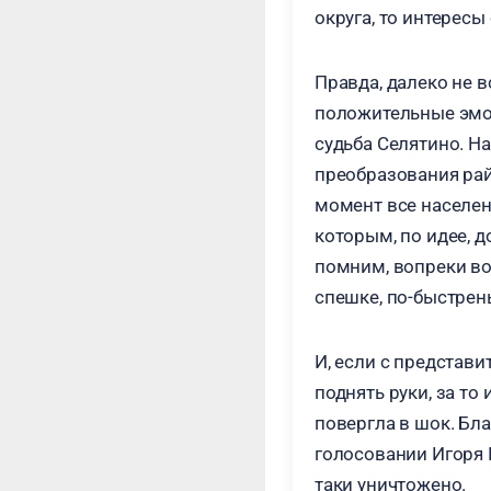
округа, то интерес
Правда, далеко не 
положительные эмоц
судьба Селятино. Н
преобразования райо
момент все населен
которым, по идее, д
помним, вопреки во
спешке, по-быстрен
И, если с представи
поднять руки, за то
повергла в шок. Бл
голосовании Игоря 
таки уничтожено.