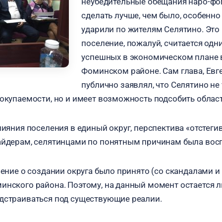
неубедительные обещания наро-фо
сделать лучше, чем было, особенн
ударили по жителям Селятино. Это
поселение, пожалуй, считается одн
успешных в экономическом плане 
Фоминском районе. Сам глава, Евге
публично заявлял, что Селятино не 
оокупаемости, но и имеет возможность подсобить облас
лияния поселения в единый округ, перспектива «отстеги
айдерам, селятинцами по понятным причинам была вос
шение о создании округа было принято (со скандалами и 
инского района. Поэтому, на данный момент остается 
дстраиваться под существующие реалии.