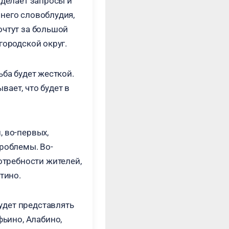
 делает запросы и
него словоблудия,
очтут за большой
городской округ.
ьба будет жесткой.
ает, что будет в
, во-первых,
проблемы. Во-
отребности жителей,
тино.
будет представлять
фьино, Алабино,