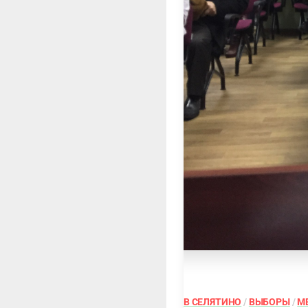
В СЕЛЯТИНО
/
ВЫБОРЫ
/
М