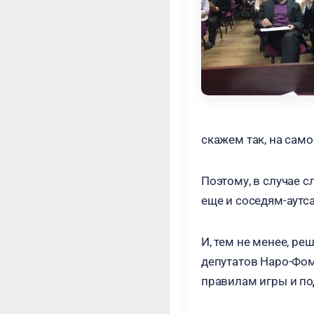
скажем так, на сам
Поэтому, в случае с
еще и соседям-аутс
И, тем не менее, ре
депутатов Наро-Фом
правилам игры и по