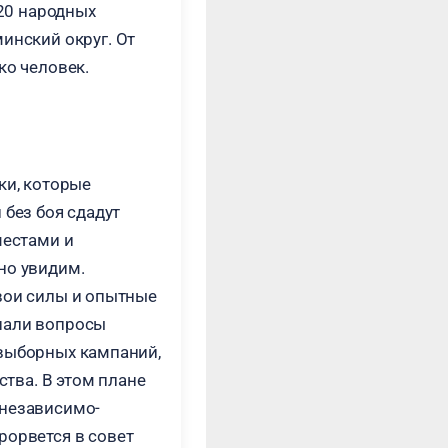
120 народных
инский округ. От
ко человек.
ки, которые
 без боя сдадут
местами и
но увидим.
вои силы и опытные
шали вопросы
двыборных кампаний,
ства. В этом плане
 независимо-
рорвется в совет