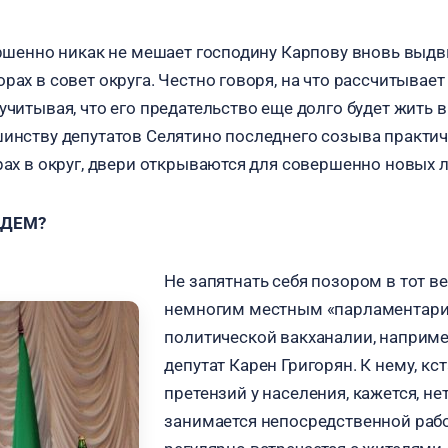
вершенно никак не мешает господину Карпову вновь выд
рах в совет округа. Честно говоря, на что рассчитывает
учитывая, что его предательство еще долго будет жить в
шинству депутатов Селятино последнего созыва практиче
орах в округ, двери открываются для совершенно новых
НДЕМ?
Не запятнать себя позором в тот в
немногим местным «парламентария
политической вакханалии, наприме
депутат Карен Григорян. К нему, кс
претензий у населения, кажется, не
занимается непосредственной рабо