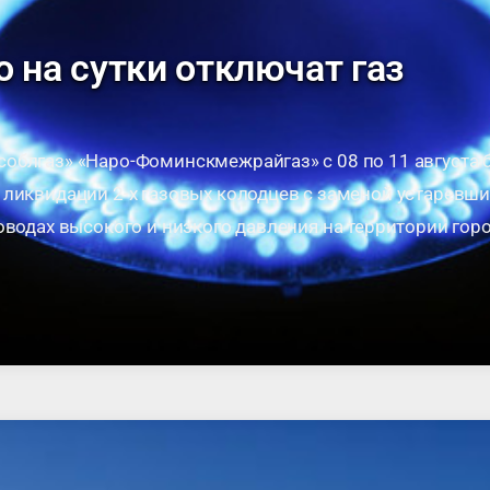
о на сутки отключат газ
облгаз» «Наро-Фоминскмежрайгаз» с 08 по 11 августа 
 ликвидации 2-х газовых колодцев с заменой устарев
оводах высокого и низкого давления на территории гор
 № 10 и …