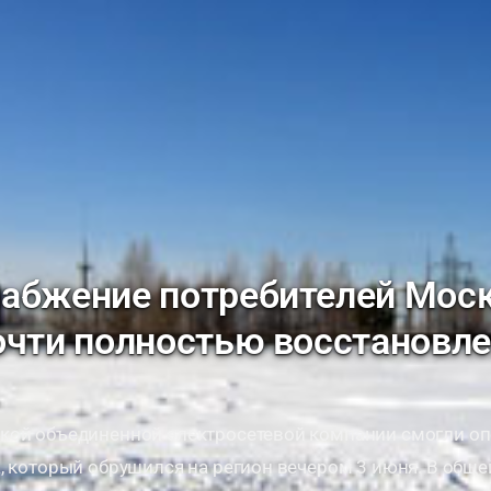
абжение потребителей Мос
очти полностью восстановл
кой объединенной электросетевой компании смогли оп
а, который обрушился на регион вечером 3 июня. В общ