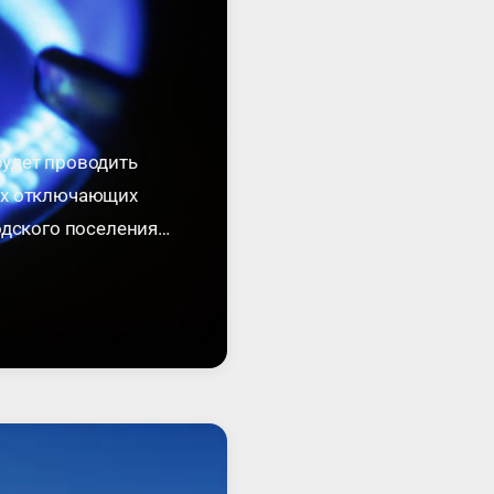
будет проводить
ших отключающих
одского поселения