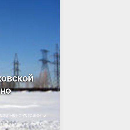
ковской
ено
еративно устранить
ей сложности свыше