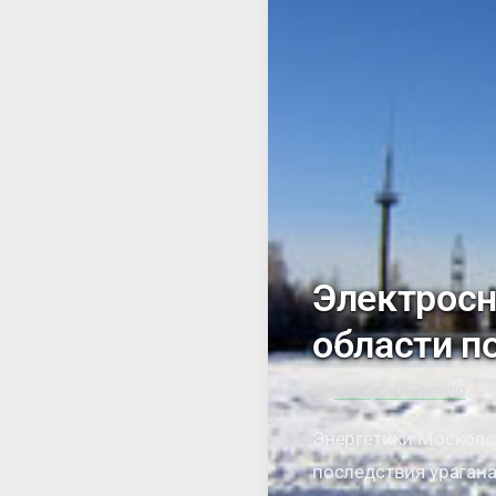
Электросн
области п
10:02, 6 июня 2009
Энергетики Московс
последствия ураган