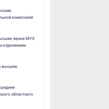
ысшее,
ельной комиссией
высшее, врача МУЗ
м отделением
е высшее,
среднее
ского областного