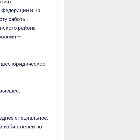
нтиях
 Федерации и на
сту работы.
нского района
ования —
сшее юридическое,
;
 высшее,
еднее специальное,
 избирателей по