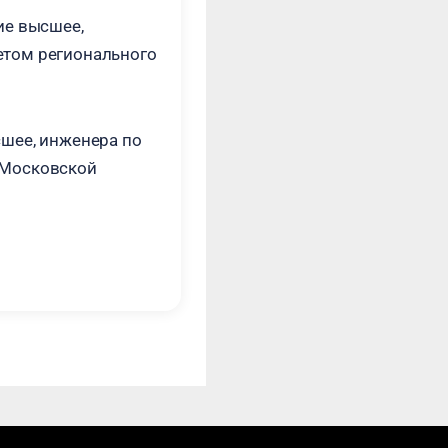
ие высшее,
етом регионального
сшее, инженера по
 Московской