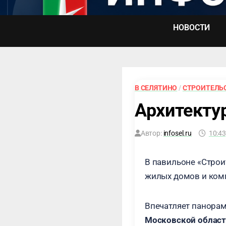
Перейти
к
НОВОСТИ
содержимому
В СЕЛЯТИНО
/
СТРОИТЕЛЬ
Архитекту
Автор:
infosel.ru
10:43
В павильоне «Строи
жилых домов и комп
Впечатляет панорам
Московской облас