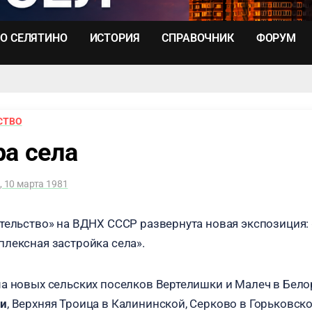
О СЕЛЯТИНО
ИСТОРИЯ
СПРАВОЧНИК
ФОРУМ
СТВО
ра села
, 10 марта 1981
тельство» на ВДНХ СССР развернута новая экспозиция:
лексная застройка села».
а новых сельских поселков Вертелишки и Малеч в Бело
ти
, Верхняя Троица в Калининской, Серково в Горьковско