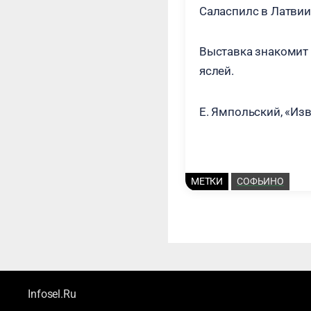
Саласпилс в Латвии,
Выставка знакомит 
яслей.
Е. Ямпольский, «Из
МЕТКИ
СОФЬИНО
Infosel.Ru