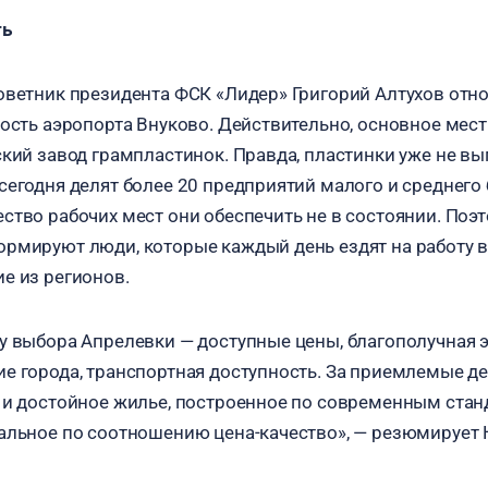
ть
оветник президента ФСК «Лидер» Григорий Алтухов отно
зость аэропорта Внуково. Действительно, основное мес
ский завод грампластинок. Правда, пластинки уже не вы
сегодня делят более 20 предприятий малого и среднего 
ство рабочих мест они обеспечить не в состоянии. Поэ
рмируют люди, которые каждый день ездят на работу в 
е из регионов.
у выбора Апрелевки — доступные цены, благополучная э
е города, транспортная доступность. За приемлемые де
 и достойное жилье, построенное по современным стан
альное по соотношению цена-качество», — резюмирует 