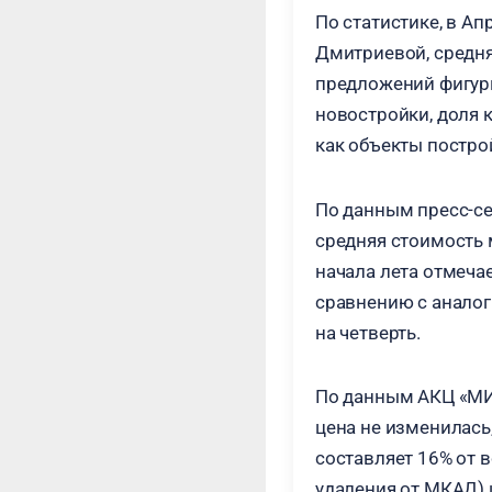
По статистике, в Ап
Дмитриевой, средняя
предложений фигури
новостройки, доля 
как объекты постро
По данным пресс-се
средняя стоимость м
начала лета отмеча
сравнению с анало
на четверть.
По данным АКЦ «МИЭЛ
цена не изменилась
составляет 16% от 
удаления от МКАД) 