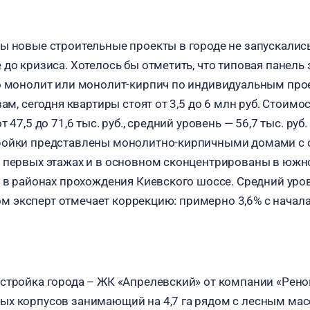
ы новые строительные проекты в городе не запускалис
до кризиса. Хотелось бы отметить, что типовая панель 
о монолит или монолит-кирпич по индивидуальным прое
вам, сегодня квартиры стоят от 3,5 до 6 млн руб. Стоимо
 47,5 до 71,6 тыс. руб., средний уровень — 56,7 тыс. руб.
ройки представлены монолитно-кирпичными домами с 
 первых этажах и в основном сконцентрированы в южн
 в районах прохождения Киевского шоссе. Средний урове
этом эксперт отмечает коррекцию: примерно 3,6% с начала
стройка города – ЖК «Апрелевский» от компании «Ренов
ых корпусов занимающий на 4,7 га рядом с лесным ма