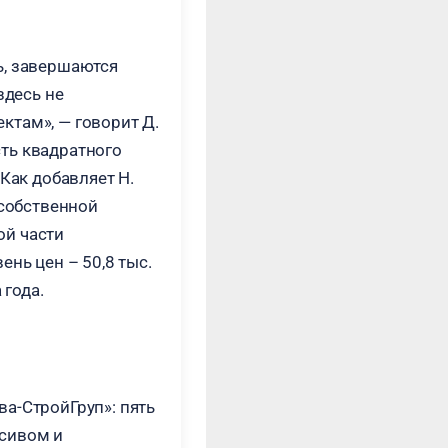
ь, завершаются
здесь не
ктам», — говорит Д.
сть квадратного
 Как добавляет Н.
собственной
ой части
нь цен – 50,8 тыс.
 года.
а-СтройГруп»: пять
ссивом и