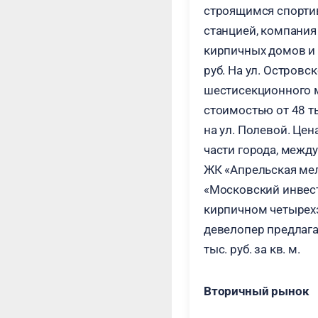
строящимся спортивн
станцией, компания
кирпичных домов и 
руб. На ул. Остров
шестисекционного 
стоимостью от 48 ты
на ул. Полевой. Цен
части города, между
ЖК «Апрельская мело
«Московский инвес
кирпичном четырехэт
девелопер предлага
тыс. руб. за кв. м.
Вторичный рынок