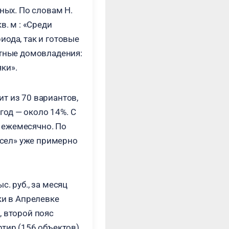
ных. По словам Н.
в. м : «Среди
иода, так и готовые
стные домовладения:
ки».
т из 70 вариантов,
 год — около 14%. С
 ежемесячно. По
сел» уже примерно
. руб., за месяц
ки в Апрелевке
, второй пояс
тир (156 объектов).