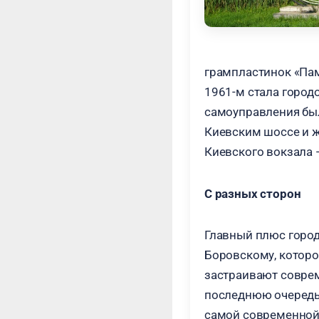
грампластинок «Памя
1961-м стала город
самоуправления был
Киевским шоссе и ж
Киевского вокзала —
С разных сторон
Главный плюс город
Боровскому, которо
застраивают соврем
последнюю очередь 
самой современной 