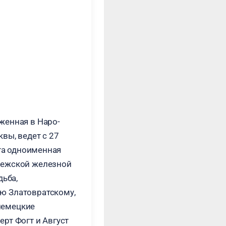
женная в Наро-
вы, ведет с 27
ыта одноименная
нежской железной
дьба,
ю Златовратскому,
 немецкие
рт Фогт и Август