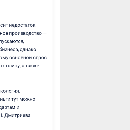
сит недостаток
тное производство —
пускаются,
бизнеса, однако
тому основной спрос
столицу, а также
кология,
ньги тут можно
дартам и
Н. Дмитриева.