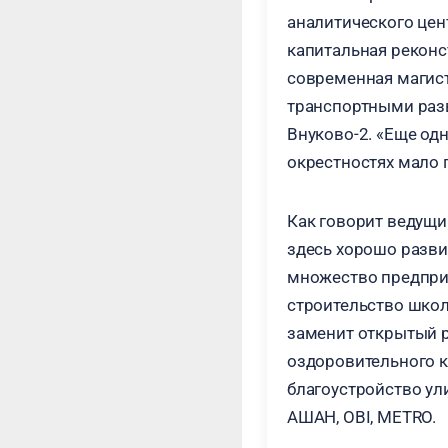
аналитического цен
капитальная реконс
современная магист
транспортными раз
Внуково-2. «Еще одн
окрестностях мало 
Как говорит ведущи
здесь хорошо развит
множество предприя
строительство школ
заменит открытый р
оздоровительного к
благоустройство ул
АШАН, OBI, METRO.