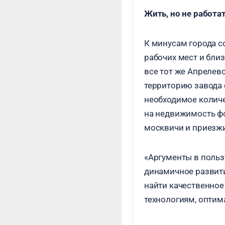
Жить, но не работа
К минусам города с
рабочих мест и бли
все тот же Апрелев
территорию завода 
необходимое количе
на недвижимость фо
москвичи и приезжи
«Аргументы в польз
динамичное развити
найти качественное
технологиям, оптим