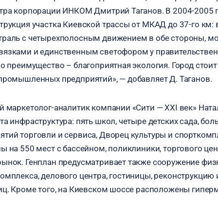
тра корпорации ИНКОМ Дмитрий Таганов. В 2004-2005 г
трукция участка Киевской трассы от МКАД до 37-го км: 
раль с четырехполосным движением в обе стороны, мо
вязками и единственным светофором у правительствен
о преимущество – благоприятная экология. Город стоит 
промышленных предприятий», — добавляет Д. Таганов.
й маркетолог-аналитик компании «Сити — XXI век» Ната
а инфраструктура: пять школ, четыре детских сада, бол
тий торговли и сервиса, Дворец культуры и спорткомпл
ы на 550 мест с бассейном, поликлиники, торгового цен
ынок. Генплан предусматривает также сооружение физ
омплекса, делового центра, гостиницы, реконструкцию
иц. Кроме того, на Киевском шоссе расположены гиперм