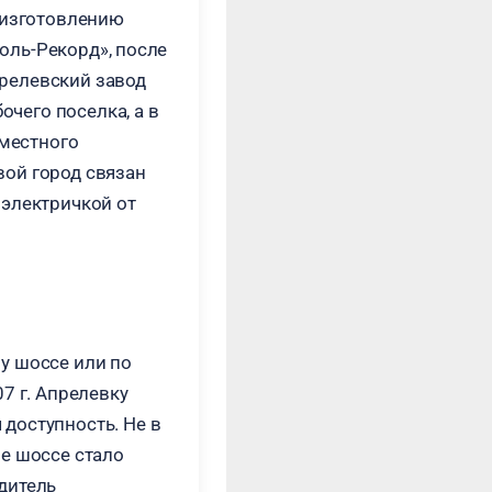
 изготовлению
ль-Рекорд», после
релевский завод
очего поселка, а в
 местного
вой город связан
 электричкой от
у шоссе или по
7 г. Апрелевку
доступность. Не в
е шоссе стало
дитель