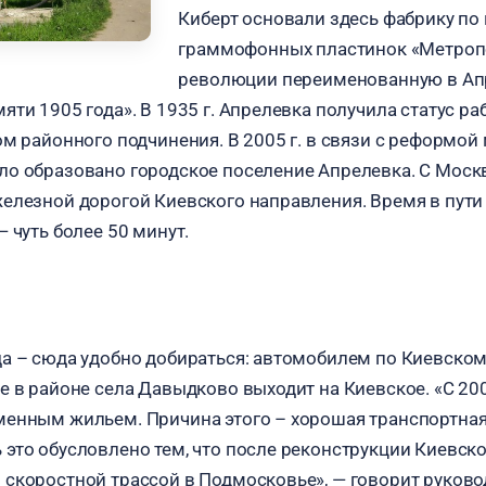
Киберт основали здесь фабрику по
граммофонных пластинок «Метропо
революции переименованную в Ап
ти 1905 года». В 1935 г. Апрелевка получила статус раб
ом районного подчинения. В 2005 г. в связи с реформой
о образовано городское поселение Апрелевка. С Моск
елезной дорогой Киевского направления. Время в пути
 чуть более 50 минут.
а – сюда удобно добираться: автомобилем по Киевском
е в районе села Давыдково выходит на Киевское. «С 200
енным жильем. Причина этого – хорошая транспортная 
это обусловлено тем, что после реконструкции Киевско
скоростной трассой в Подмосковье», — говорит руково