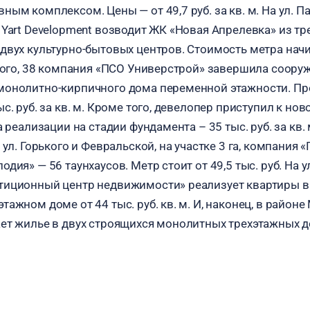
ым комплексом. Цены — от 49,7 руб. за кв. м. На ул. П
 Yart Development возводит ЖК «Новая Апрелевка» из тр
двух культурно-бытовых центров. Стоимость метра начин
ского, 38 компания «ПСО Универстрой» завершила соору
монолитно-кирпичного дома переменной этажности. Пр
с. руб. за кв. м. Кроме того, девелопер приступил к но
а реализации на стадии фундамента – 35 тыс. руб. за кв.
 ул. Горького и Февральской, на участке 3 га, компания
дия» — 56 таунхаусов. Метр стоит от 49,5 тыс. руб. На у
тиционный центр недвижимости» реализует квартиры в
ажном доме от 44 тыс. руб. кв. м. И, наконец, в районе
ет жилье в двух строящихся монолитных трехэтажных до