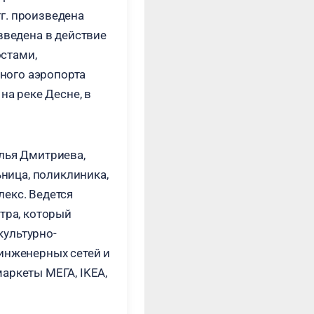
г. произведена
введена в действие
стами,
ного аэропорта
на реке Десне, в
лья Дмитриева,
ьница, поликлиника,
екс. Ведется
тра, который
культурно-
 инженерных сетей и
аркеты МЕГА, IKEA,