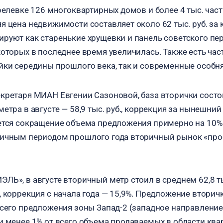
релевке 126 многоквартирных домов и более 4 тыс. част
 цена недвижимости составляет около 62 тыс. руб. за к
руют как старенькие хрущевки и панель советского пер
которых в последнее время увеличилась. Также есть ча
йки середины прошлого века, так и современные особня
кретаря МИАН Евгении Сазоновой, база вторички состои
етра в августе — 58,9 тыс. руб., коррекция за нынешний
ется сокращение объема предложения примерно на 10%
гичным периодом прошлого года вторичный рынок «про
Ь», в августе вторичный метр стоил в среднем 62,8 тыс
, коррекция с начала года — 15,9%. Предложение вторич
всего предложения зоны Запад-2 (западное направление
и менее 1% от всего объема продаваемых в области квар