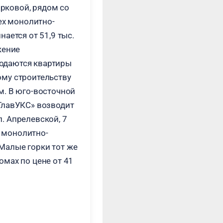
арковой, рядом со
ех монолитно-
ается от 51,9 тыс.
жение
одаются квартиры
вому строительству
 м. В юго-восточной
 «ГлавУКС» возводит
л. Апрелевской, 7
 монолитно-
 Малые горки тот же
мах по цене от 41