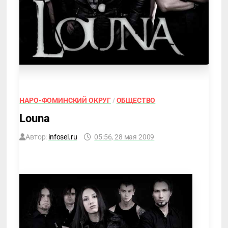
НАРО-ФОМИНСКИЙ ОКРУГ
/
ОБЩЕСТВО
Louna
Автор:
infosel.ru
05:56, 28 мая 2009