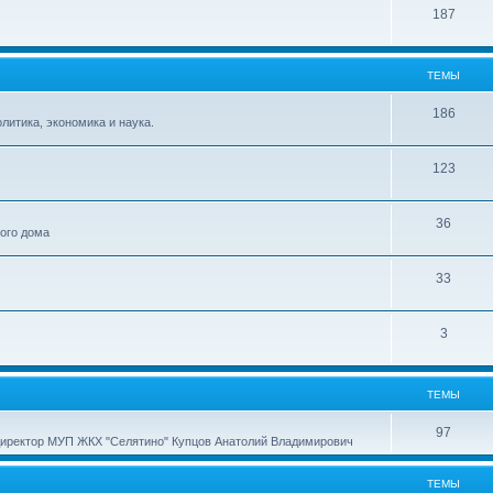
187
ТЕМЫ
186
итика, экономика и наука.
123
36
ного дома
33
3
ТЕМЫ
97
директор МУП ЖКХ "Селятино" Купцов Анатолий Владимирович
ТЕМЫ