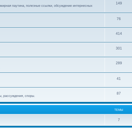
149
емирная паутина, полезные ссылки, обсуждение интернесных
76
414
301
289
!
41
87
, рассуждения, споры.
ТЕМЫ
7