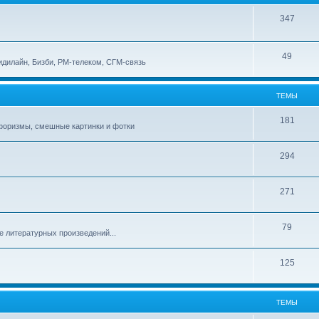
347
49
идилайн, Бизби, РМ-телеком, СГМ-связь
ТЕМЫ
181
афоризмы, смешные картинки и фотки
294
271
79
е литературных произведений...
125
ТЕМЫ