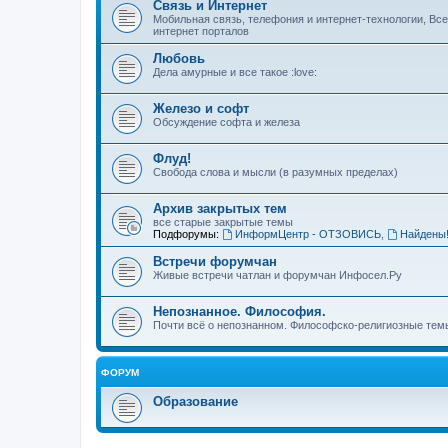
Связь и Интернет
Мобильная связь, телефония и интернет-технологии, Вс
интернет порталов
Любовь
Дела амурные и все такое :love:
Железо и софт
Обсуждение софта и железа
Флуд!
Свобода слова и мысли (в разумных пределах)
Архив закрытых тем
все старые закрытые темы
Подфорумы:
ИнформЦентр - ОТЗОВИСЬ
,
Найдены
Встречи форумчан
Живые встречи чатлан и форумчан Инфосел.Ру
Непознанное. Философия.
Почти всё о непознанном. Философско-религиозные темы
ФОРУМ
Образование