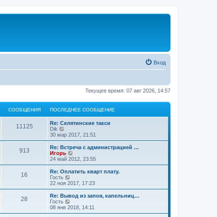
Вход
Текущее время: 07 авг 2026, 14:57
СООБЩЕНИЯ
ПОСЛЕДНЕЕ СООБЩЕНИЕ
Re: Селятинские такси
11125
П
Dik
е
30 мар 2017, 21:51
р
е
Re: Встреча с администрацией …
913
й
П
Игорь
т
е
24 май 2012, 23:55
и
р
к
е
Re: Оплатить кварт плату.
16
п
й
П
Гость
о
т
е
22 ноя 2017, 17:23
с
и
р
л
к
е
Re: Вывод из запоя, капельниц…
е
28
п
й
П
Гость
д
о
т
е
08 янв 2018, 14:11
н
с
и
р
е
л