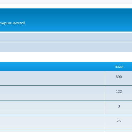
суждение жителей
ТЕМЫ
690
122
3
26