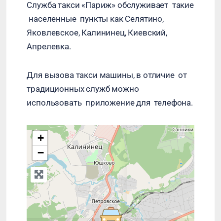
Служба такси «Париж» обслуживает такие
населенные пункты как Селятино,
Яковлевское, Калининец, Киевский,
Апрелевка.
Для вызова такси машины, в отличие от
традиционных служб можно
использовать приложение для телефона.
+
−
Press Enter key to search