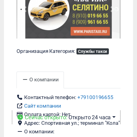
Назад
Далее
Организация Категория:
Службы такси
О компании
Контактный телефон:
+79100196655
Сайт компании
Оплата картой:
Нет
Сейчас открыто
:
Открыто 24 часа
Адрес:
Спортивная ул.; терминал "Кола"
О компании: