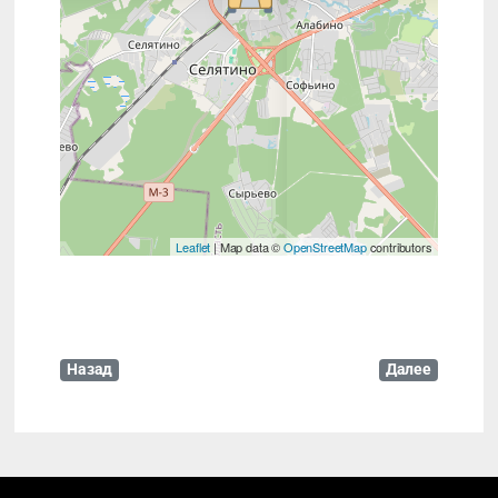
Leaflet
| Map data ©
OpenStreetMap
contributors
Назад
Далее