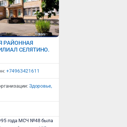
Я РАЙОННАЯ
ИЛИАЛ СЕЛЯТИНО.
Сейчас открыто
:
он:
+74963421611
организации:
Здоровье,
 1995 года МСЧ №48 была