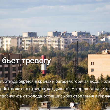
 бьет тревогу
2
, откуда берётся в кранах и батареях горячая вода. Пол
ах так же естественно, как дышать. Но представьте, что
проснулись от холода, оставшись без отопления и горяч