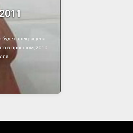
 2011
о будет прекращена
что в прошлом, 2010
юля. …