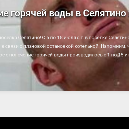
е горячей воды в Селятино
селка Селятино! С 5 по 18 июля с.г. в поселке Селятин
 в связи с плановой остановкой котельной. Напомним, 
ое отключение горячей воды производилось c 1 по 15 и