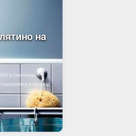
лятино на
 №50 в Селятино
остановлена в период