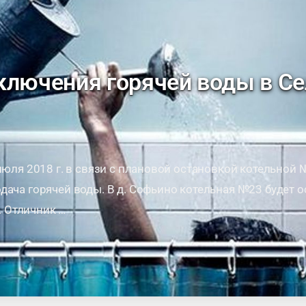
ключения горячей воды в Се
 июля 2018 г. в связи с плановой остановкой котельной
дача горячей воды. В д. Софьино котельная №23 будет 
д. Отличник …