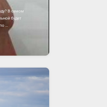
оду? В самом
льной будет
по …