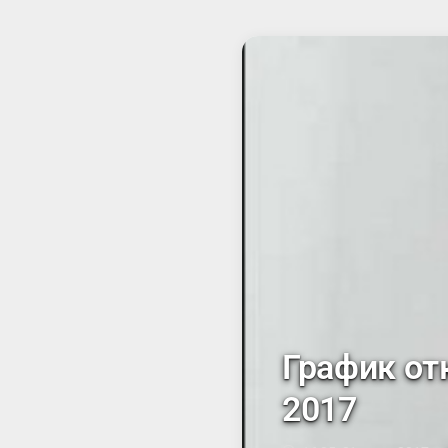
2018
Г.
График от
2017