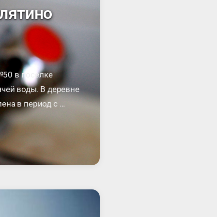
елятино
№50 в поселке
чей воды. В деревне
ена в период с …