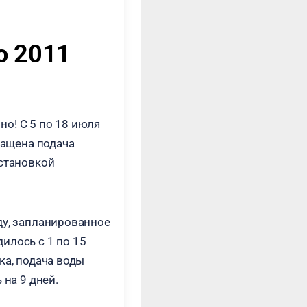
о 2011
о! С 5 по 18 июля
кращена подача
остановкой
ду, запланированное
илось c 1 по 15
ка, подача воды
 на 9 дней.