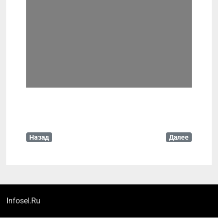
Leaflet
| Map data ©
OpenStreetMap
contributors
Назад
Далее
Infosel.Ru