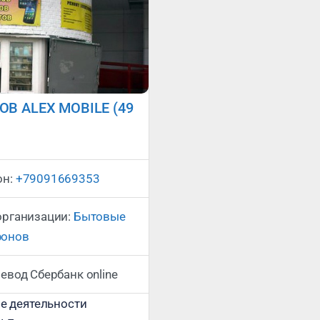
В ALEX MOBILE (49
Сейчас открыто
:
он:
+79091669353
организации:
Бытовые
фонов
евод Сбербанк online
е деятельности