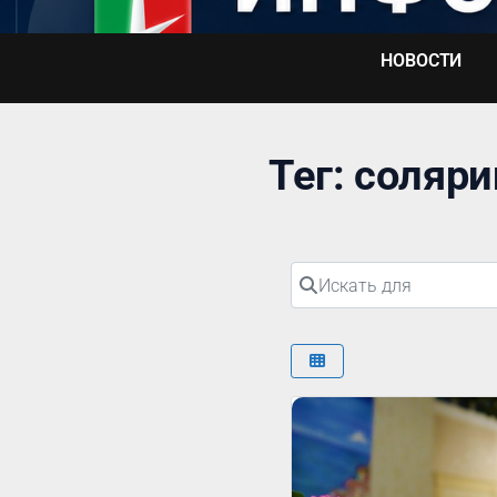
Перейти
к
НОВОСТИ
содержимому
Тег: соляри
Искать для