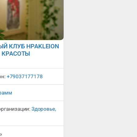
Й КЛУБ HPAKLEION
 КРАСОТЫ
Сейчас закрыто
:
он:
+79037177178
грамм
организации:
Здоровье,
ь