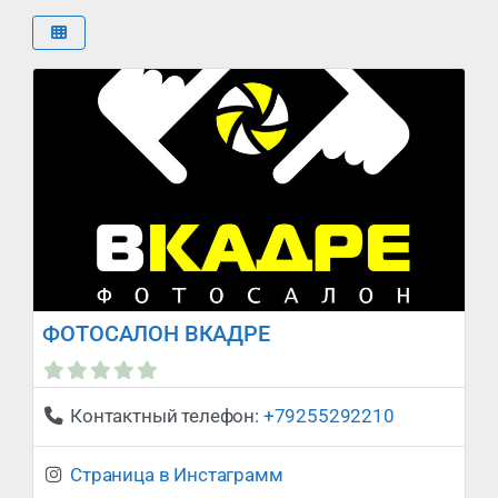
ФОТОСАЛОН ВКАДРЕ
Сейчас закрыто
:
Контактный телефон:
+79255292210
Страница в Инстаграмм