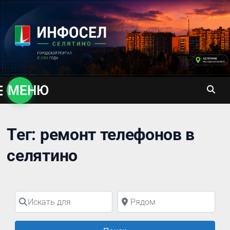
Перейти
к
содержимому
МЕНЮ
Тег: ремонт телефонов в
селятино
Искать для
Рядом