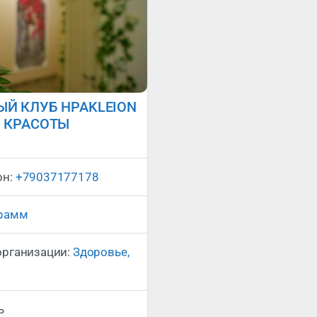
Й КЛУБ HPAKLEION
 КРАСОТЫ
Сейчас закрыто
:
он:
+79037177178
грамм
организации:
Здоровье,
ь