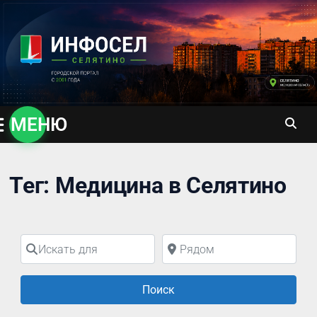
Перейти
к
содержимому
МЕНЮ
Тег: Медицина в Селятино
Искать для
Рядом
Поиск
Поиск