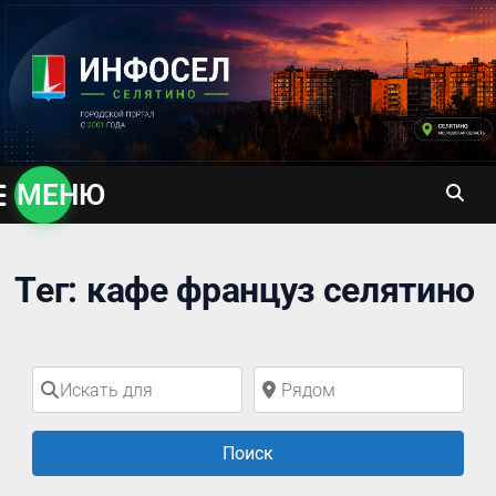
Перейти
к
содержимому
МЕНЮ
Тег: кафе француз селятино
Искать для
Рядом
Поиск
Поиск