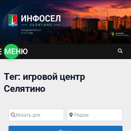
Перейти
к
содержимому
МЕНЮ
Тег: игровой центр
Селятино
Искать для
Рядом