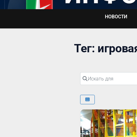
Перейти
к
НОВОСТИ
содержимому
Тег: игров
Искать для