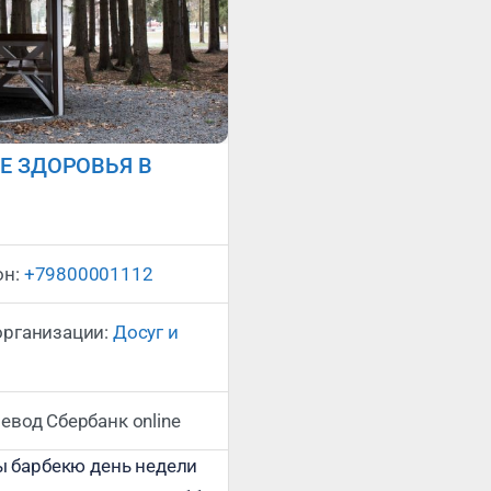
Е ЗДОРОВЬЯ В
Сейчас открыто
:
он:
+79800001112
организации:
Досуг и
евод Сбербанк online
ы барбекю день недели