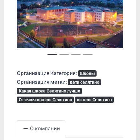
Назад
Далее
Организация Категория:
Школы
Организация метки:
дети селятино
Какая школа Селятино лучше
Отзывы школы Селятино
школы Селятино
О компании