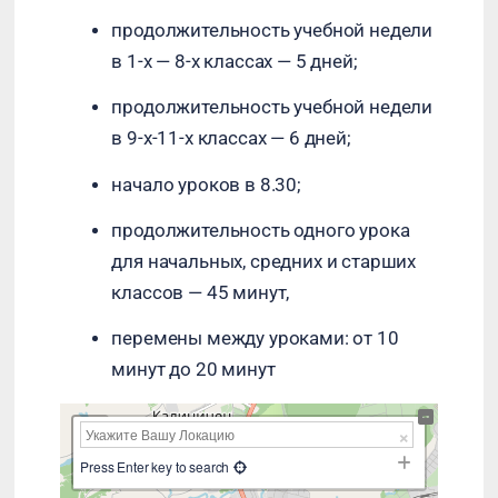
продолжительность учебной недели
в 1-х — 8-х классах — 5 дней;
продолжительность учебной недели
в 9-х-11-х классах — 6 дней;
начало уроков в 8.30;
продолжительность одного урока
для начальных, средних и старших
классов — 45 минут,
перемены между уроками: от 10
минут до 20 минут
+
−
Press Enter key to search