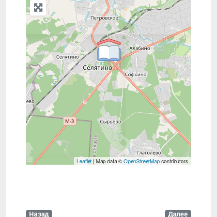
Leaflet
| Map data ©
OpenStreetMap
contributors
Назад
Далее