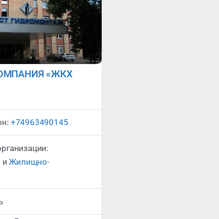
ОМПАНИЯ «ЖКХ
Сегодня закрыто
:
он:
+74963490145
организации:
и
и
Жилищно-
ь